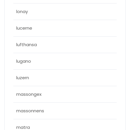
lonay
lucerne
lufthansa
lugano
luzern
massongex
massonnens
matra