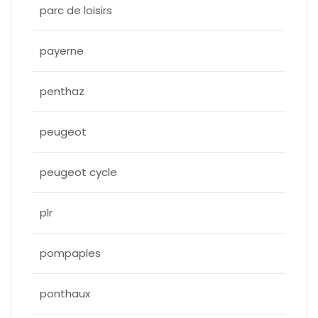
parc de loisirs
payerne
penthaz
peugeot
peugeot cycle
plr
pompaples
ponthaux