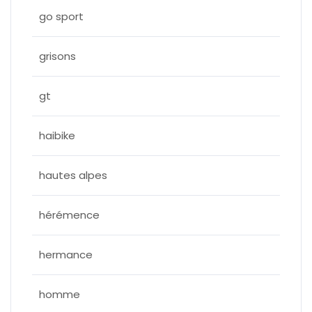
go sport
grisons
gt
haibike
hautes alpes
hérémence
hermance
homme