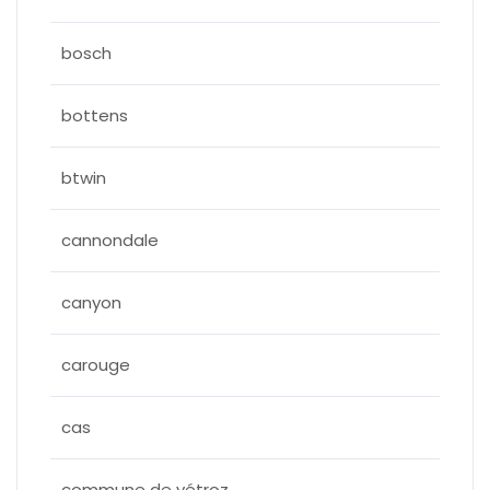
bosch
bottens
btwin
cannondale
canyon
carouge
cas
commune de vétroz