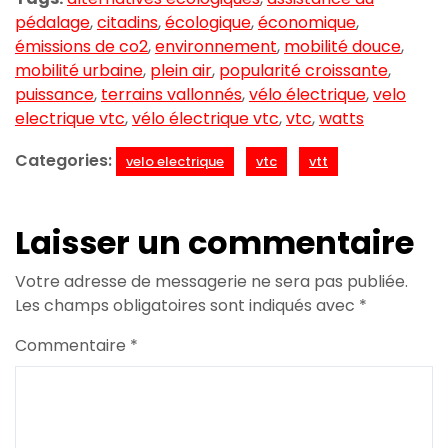
pédalage
,
citadins
,
écologique
,
économique
,
émissions de co2
,
environnement
,
mobilité douce
,
mobilité urbaine
,
plein air
,
popularité croissante
,
puissance
,
terrains vallonnés
,
vélo électrique
,
velo
electrique vtc
,
vélo électrique vtc
,
vtc
,
watts
Categories:
velo electrique
vtc
vtt
Laisser un commentaire
Votre adresse de messagerie ne sera pas publiée.
Les champs obligatoires sont indiqués avec
*
Commentaire
*