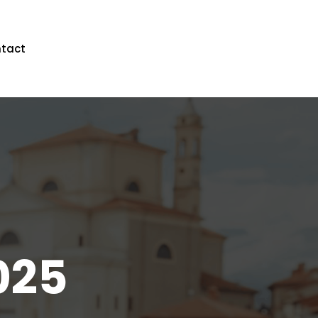
tact
025