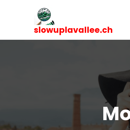
Skip
to
content
slowuplavallee.ch
Mo