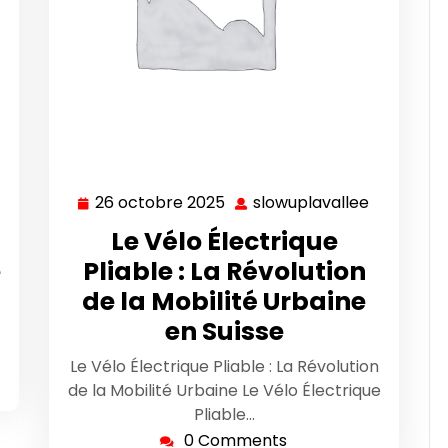
26 octobre 2025
slowuplavallee
lowuplavallee
26
slowuplav
octobre
Le Vélo Électrique
2025
e
Pliable : La Révolution
de la Mobilité Urbaine
en Suisse
Le Vélo Électrique Pliable : La Révolution
de la Mobilité Urbaine Le Vélo Électrique
Pliable…
0 Comments