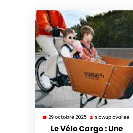
29 octobre 2025
slowuplavallee
29
s
octobre
Le Vélo Cargo : Une
2025