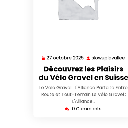
27 octobre 2025
slowuplavallee
27
s
octobre
Découvrez les Plaisirs
2025
du Vélo Gravel en Suiss
Le Vélo Gravel : L'Alliance Parfaite Entre
Route et Tout-Terrain Le Vélo Gravel :
L'Alliance…
0 Comments