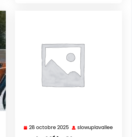
lowuplavallee
28 octobre 2025
slowuplavallee
28
slowuplav
octobre