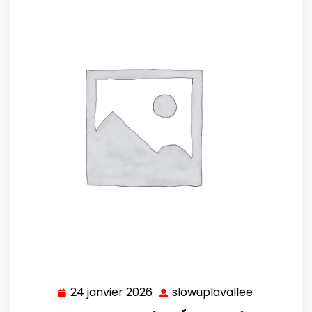
24 janvier 2026
slowuplavallee
24
slowuplava
janvier