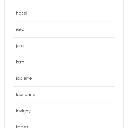
hotel
ikea
jura
ktm
lapierre
lausanne
lavigny
liddes