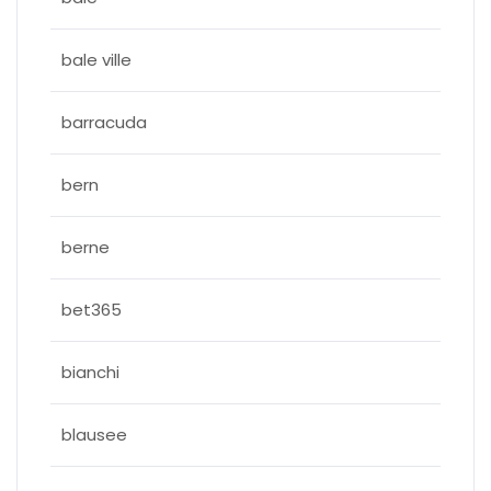
bale ville
barracuda
bern
berne
bet365
bianchi
blausee