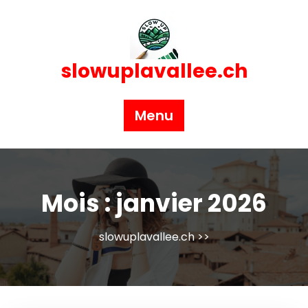
Skip
to
content
slowuplavallee.ch
Menu
Mois :
janvier 2026
slowuplavallee.ch
>>