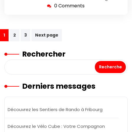
0 Comments
Navigation
1
2
3
Next page
des
Rechercher
articles
Recherche
Derniers messages
Découvrez les Sentiers de Rando à Fribourg
Découvrez le Vélo Cube : Votre Compagnon