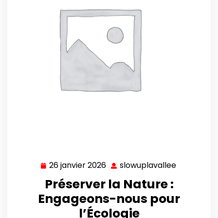
26 janvier 2026
slowuplavallee
26
slowuplava
janvier
Préserver la Nature :
2026
Engageons-nous pour
l’Écologie