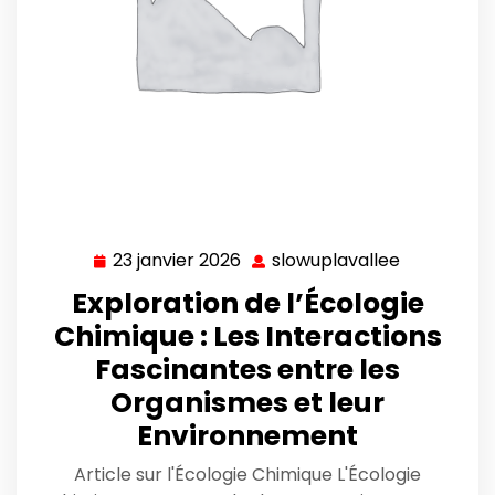
23 janvier 2026
slowuplavallee
23
slowuplava
janvier
Exploration de l’Écologie
2026
Chimique : Les Interactions
Fascinantes entre les
Organismes et leur
Environnement
Article sur l'Écologie Chimique L'Écologie