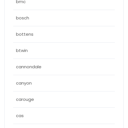
bmc
bosch
bottens
btwin
cannondale
canyon
carouge
cas