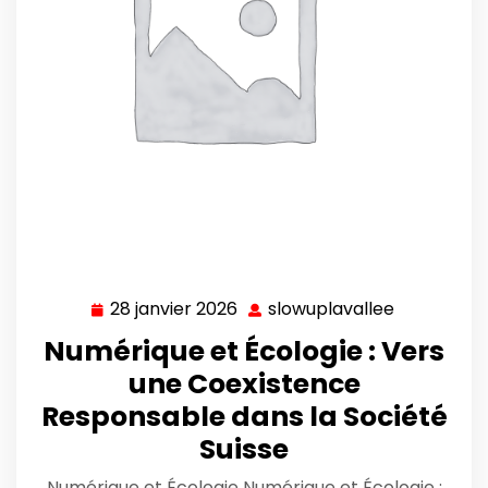
28 janvier 2026
slowuplavallee
28
slowuplava
janvier
Numérique et Écologie : Vers
2026
une Coexistence
Responsable dans la Société
Suisse
Numérique et Écologie Numérique et Écologie :