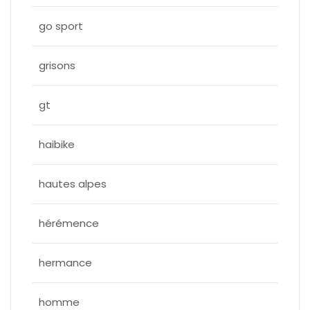
go sport
grisons
gt
haibike
hautes alpes
hérémence
hermance
homme