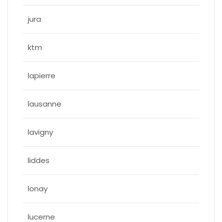
jura
ktm
lapierre
lausanne
lavigny
liddes
lonay
lucerne