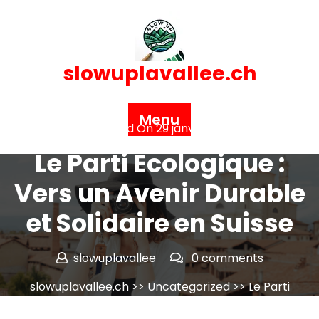
Skip
to
content
slowuplavallee.ch
Menu
Posted On 29 janvier 2026
Le Parti Écologique :
Vers un Avenir Durable
et Solidaire en Suisse
slowuplavallee
0 comments
slowuplavallee.ch
>>
Uncategorized
>> Le Parti
Écologique : Vers un Avenir Durable et Solidaire en