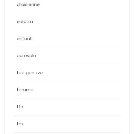
draisienne
electra
enfant
eurovelo
fao geneve
femme
ffc
fox