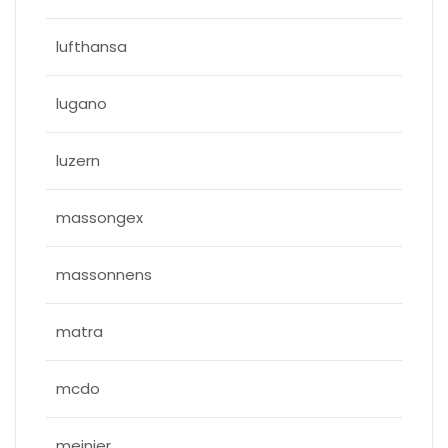
lufthansa
lugano
luzern
massongex
massonnens
matra
mcdo
meinier