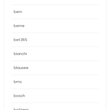
bern
berne
bet365
bianchi
blausee
bmc
bosch
bottens