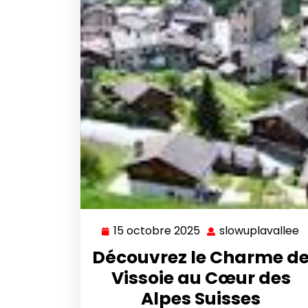
15 octobre 2025
slowuplavallee
15
s
octobre
Découvrez le Charme d
2025
Vissoie au Cœur des
Alpes Suisses