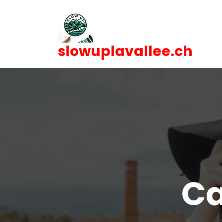
Skip
to
content
slowuplavallee.ch
Ca