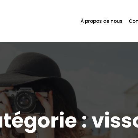
À propos de nous
Con
tégorie :
viss