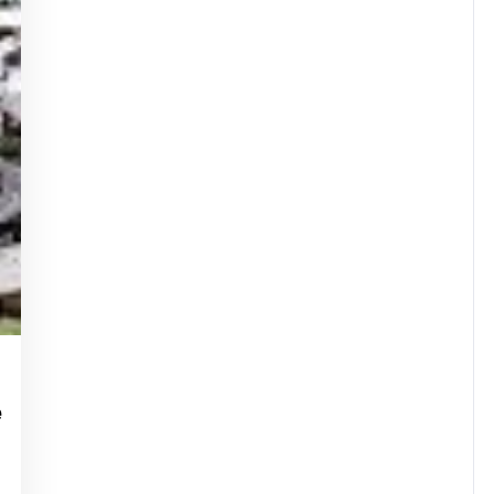
lowuplavallee
e