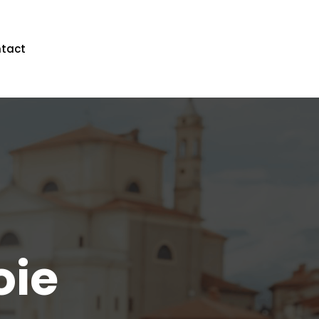
tact
oie