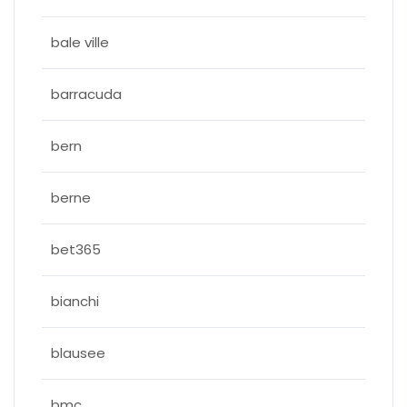
bale ville
barracuda
bern
berne
bet365
bianchi
blausee
bmc