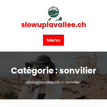
Skip
to
content
slowuplavallee.ch
Menu
Catégorie :
sonvilier
slowuplavallee.ch
>>
sonvilier