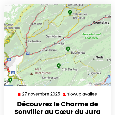
27 novembre 2025
slowuplavallee
27
slowupla
novembre
Découvrez le Charme de
2025
Sonvilier au Cœur du Jura