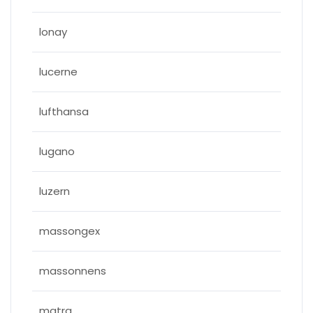
lonay
lucerne
lufthansa
lugano
luzern
massongex
massonnens
matra