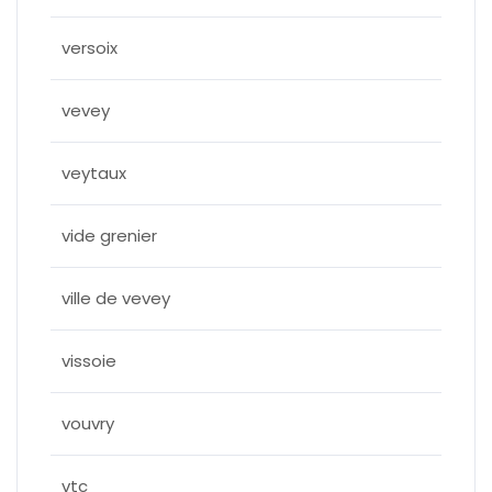
versoix
vevey
veytaux
vide grenier
ville de vevey
vissoie
vouvry
vtc