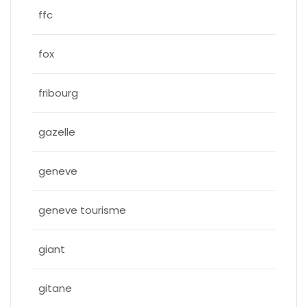
ffc
fox
fribourg
gazelle
geneve
geneve tourisme
giant
gitane