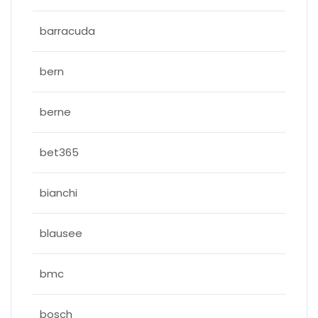
barracuda
bern
berne
bet365
bianchi
blausee
bmc
bosch