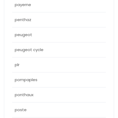
payerne
penthaz
peugeot
peugeot cycle
plr
pompaples
ponthaux
poste