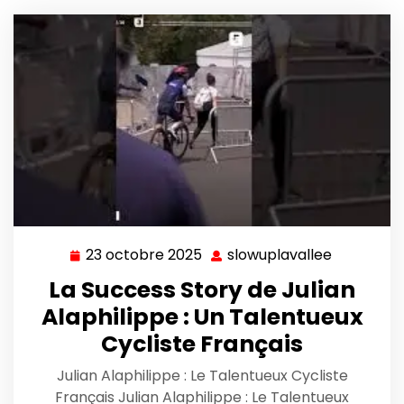
23 octobre 2025
slowuplavallee
23
slowuplav
octobre
La Success Story de Julian
2025
Alaphilippe : Un Talentueux
Cycliste Français
Julian Alaphilippe : Le Talentueux Cycliste
Français Julian Alaphilippe : Le Talentueux