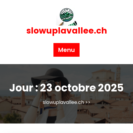
Skip
to
content
slowuplavallee.ch
Menu
Jour :
23 octobre 2025
slowuplavallee.ch
>>