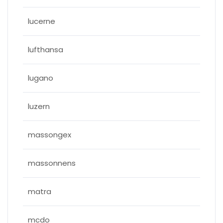
lucerne
lufthansa
lugano
luzern
massongex
massonnens
matra
mcdo