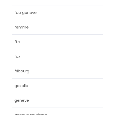
fao geneve
femme
ffc
fox
fribourg
gazelle
geneve
geneve tourisme