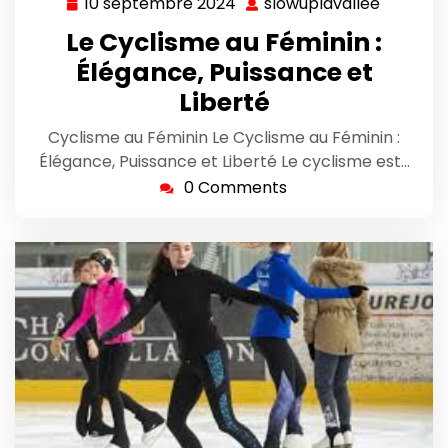
10 septembre 2024
slowuplavallee
10
slowupla
septembre
Le Cyclisme au Féminin :
2024
Élégance, Puissance et
Liberté
Cyclisme au Féminin Le Cyclisme au Féminin :
Élégance, Puissance et Liberté Le cyclisme est…
0 Comments