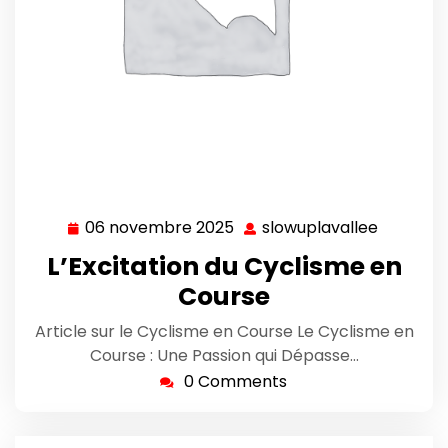
06 novembre 2025
slowuplavallee
06
slowupla
novembre
L’Excitation du Cyclisme en
2025
Course
Article sur le Cyclisme en Course Le Cyclisme en
Course : Une Passion qui Dépasse…
0 Comments