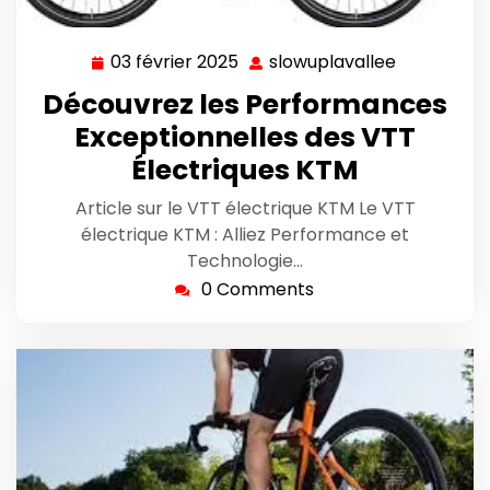
03 février 2025
slowuplavallee
03
slowuplava
février
Découvrez les Performances
2025
Exceptionnelles des VTT
Électriques KTM
Article sur le VTT électrique KTM Le VTT
électrique KTM : Alliez Performance et
Technologie…
0 Comments