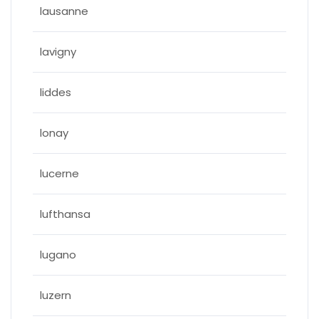
lausanne
lavigny
liddes
lonay
lucerne
lufthansa
lugano
luzern