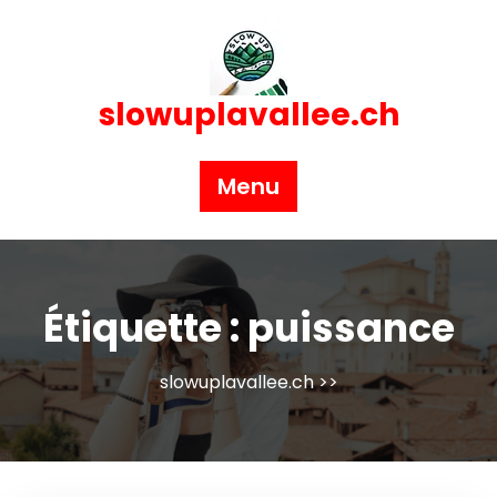
Skip
to
content
slowuplavallee.ch
Menu
Étiquette :
puissance
slowuplavallee.ch
>>