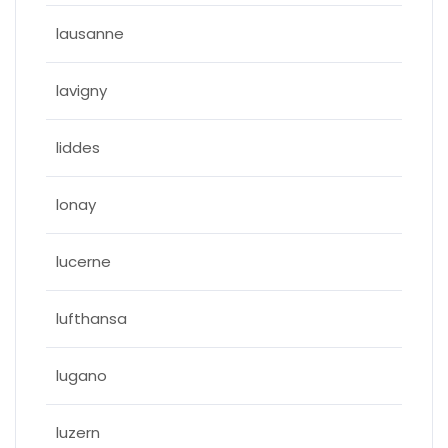
lausanne
lavigny
liddes
lonay
lucerne
lufthansa
lugano
luzern