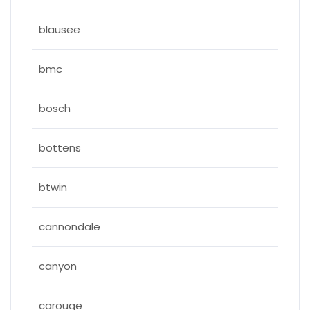
blausee
bmc
bosch
bottens
btwin
cannondale
canyon
carouge