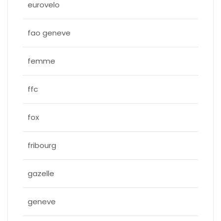
eurovelo
fao geneve
femme
ffc
fox
fribourg
gazelle
geneve