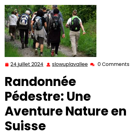
24 juillet 2024
slowuplavallee
0 Comments
24
slowuplavallee
juillet
Randonnée
2024
Pédestre: Une
Aventure Nature en
Suisse