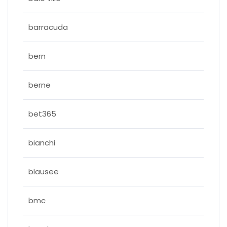
barracuda
bern
berne
bet365
bianchi
blausee
bmc