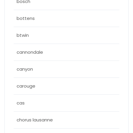
bosch
bottens
btwin
cannondale
canyon
carouge
cas
chorus lausanne