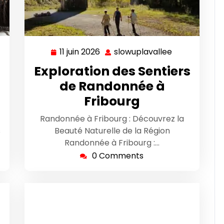
11 juin 2026
slowuplavallee
wuplavallee
11
slowuplavall
juin
Exploration des Sentiers
2026
de Randonnée à
Fribourg
Randonnée à Fribourg : Découvrez la
s
Beauté Naturelle de la Région
Randonnée à Fribourg :…
0 Comments