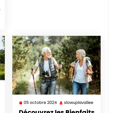
e
lowuplavallee
05 octobre 2024
slowuplavallee
05
slowuplav
octobre
Découvrez les Bienfaits