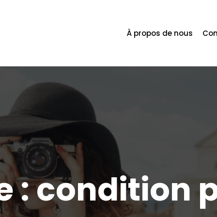
À propos de nous
Con
e :
condition 