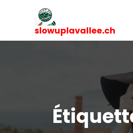
Skip
to
content
slowuplavallee.ch
Étiquett