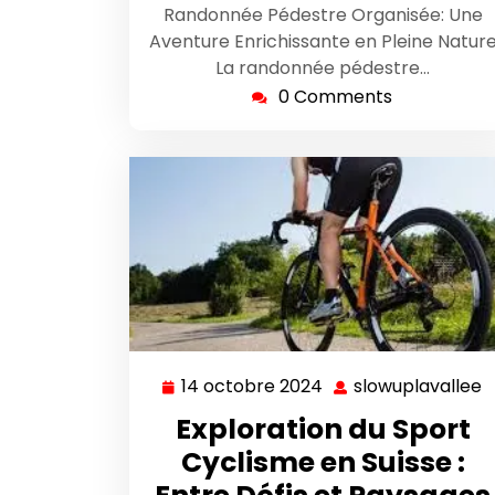
Randonnée Pédestre Organisée: Une
Aventure Enrichissante en Pleine Natur
La randonnée pédestre…
0 Comments
14 octobre 2024
slowuplavallee
14
s
octobre
Exploration du Sport
2024
Cyclisme en Suisse :