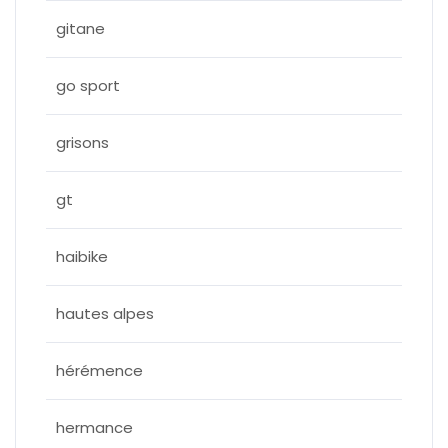
gitane
go sport
grisons
gt
haibike
hautes alpes
hérémence
hermance