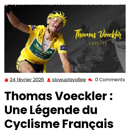
Cyclisme : Thomas Voeckler, Maître de la Route
24 février 2026
slowuplavallee
0 Comments
24
slowuplavallee
février
Thomas Voeckler :
2026
Une Légende du
Cyclisme Français