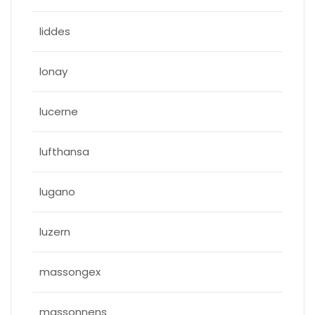
liddes
lonay
lucerne
lufthansa
lugano
luzern
massongex
massonnens