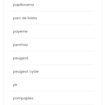
papiliorama
parc de loisirs
payerne
penthaz
peugeot
peugeot cycle
plr
pompaples