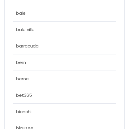
bale
bale ville
barracuda
bern
berne
bet365
bianchi
blausee