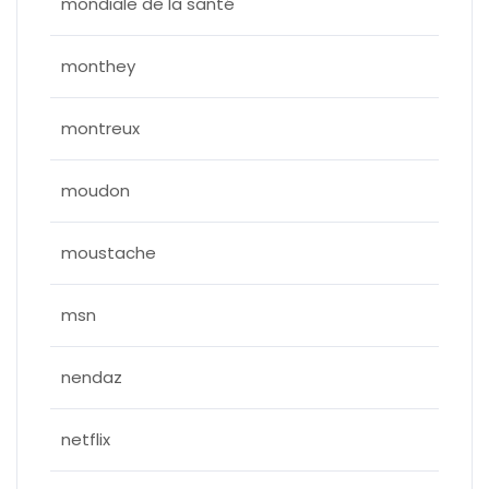
mondiale de la santé
monthey
montreux
moudon
moustache
msn
nendaz
netflix