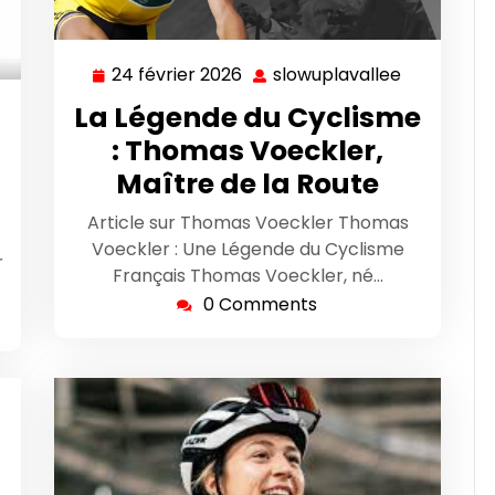
24 février 2026
slowuplavallee
24
slowuplava
février
La Légende du Cyclisme
wuplavallee
2026
: Thomas Voeckler,
Maître de la Route
Article sur Thomas Voeckler Thomas
Voeckler : Une Légende du Cyclisme
r
Français Thomas Voeckler, né…
0 Comments