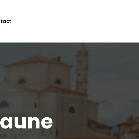
tact
 jaune