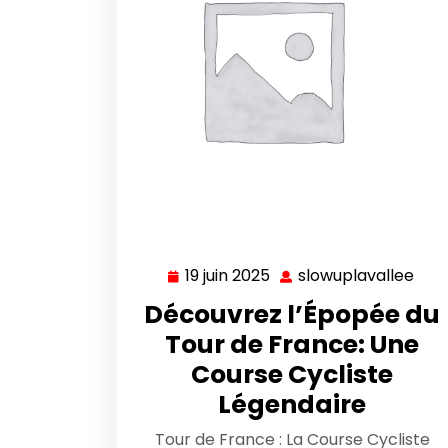
19 juin 2025
slowuplavallee
19
slo
juin
Découvrez l’Épopée du
2025
Tour de France: Une
Course Cycliste
Légendaire
Tour de France : La Course Cycliste