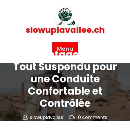
Skip
to
content
slowuplavallee.ch
Posted On 21 décembre 2024
Menu
Les Avantages du VTT
Tout Suspendu pour
une Conduite
Confortable et
Contrôlée
slowuplavallee
0 comments
slowuplavallee.ch
>>
vtt
,
vtt tout suspendu
>> Les