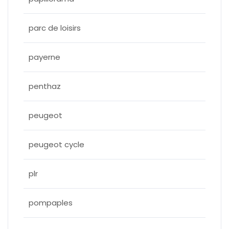
parc de loisirs
payerne
penthaz
peugeot
peugeot cycle
plr
pompaples