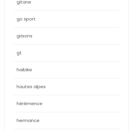
gitane
go sport
grisons
gt
haibike
hautes alpes
hérémence
hermance