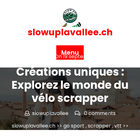
Skip
to
content
slowuplavallee.ch
Menu
Posted On 19 septembre 2024
Créations uniques :
Explorez le monde du
vélo scrapper
slowuplavallee
0 comments
slowuplavallee.ch
>>
go sport
,
scrapper
,
vtt
>>
Créations uniques : Explorez le monde du vélo