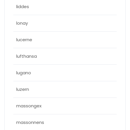
liddes
lonay
lucerne
lufthansa
lugano
luzern
massongex
massonnens