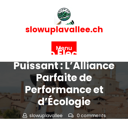
Skip
to
content
slowuplavallee.ch
Posted On 01 octobre 2024
Menu
Le Vélo Électrique
Puissant : L’Alliance
Parfaite de
Performance et
d’Écologie
slowuplavallee
0 comments
slowuplavallee.ch
>>
velo electrique
,
velos
,
vtt
>> Le