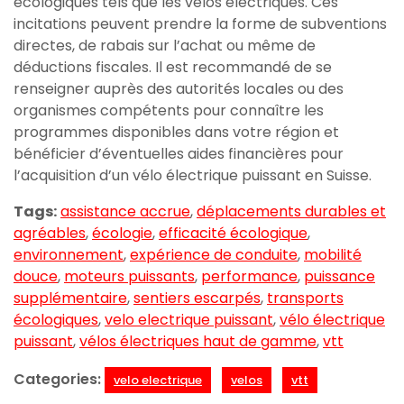
écologiques tels que les vélos électriques. Ces
incitations peuvent prendre la forme de subventions
directes, de rabais sur l’achat ou même de
déductions fiscales. Il est recommandé de se
renseigner auprès des autorités locales ou des
organismes compétents pour connaître les
programmes disponibles dans votre région et
bénéficier d’éventuelles aides financières pour
l’acquisition d’un vélo électrique puissant en Suisse.
Tags:
assistance accrue
,
déplacements durables et
agréables
,
écologie
,
efficacité écologique
,
environnement
,
expérience de conduite
,
mobilité
douce
,
moteurs puissants
,
performance
,
puissance
supplémentaire
,
sentiers escarpés
,
transports
écologiques
,
velo electrique puissant
,
vélo électrique
puissant
,
vélos électriques haut de gamme
,
vtt
Categories:
velo electrique
velos
vtt