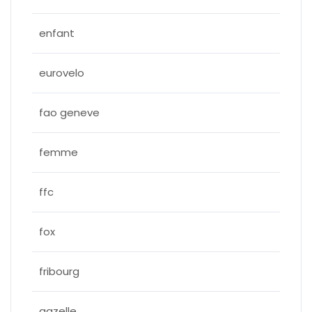
enfant
eurovelo
fao geneve
femme
ffc
fox
fribourg
gazelle