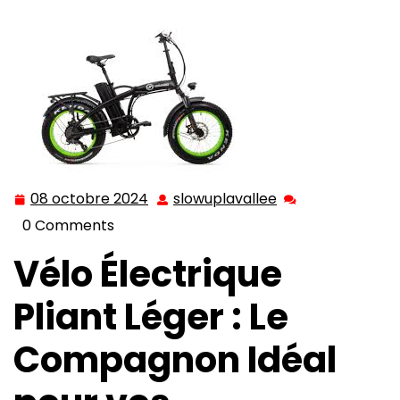
electrique
>> Le Vélo Électrique Pliant Léger : La
Mobilité Urbaine Réinventée
08 octobre 2024
slowuplavallee
08
slowuplavallee
octobre
0 Comments
2024
Vélo Électrique
Pliant Léger : Le
Compagnon Idéal