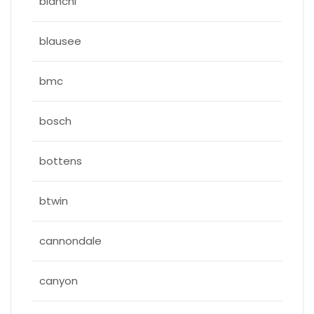
bianchi
blausee
bmc
bosch
bottens
btwin
cannondale
canyon