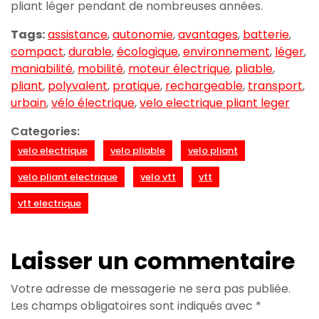
pliant léger pendant de nombreuses années.
Tags:
assistance
,
autonomie
,
avantages
,
batterie
,
compact
,
durable
,
écologique
,
environnement
,
léger
,
maniabilité
,
mobilité
,
moteur électrique
,
pliable
,
pliant
,
polyvalent
,
pratique
,
rechargeable
,
transport
,
urbain
,
vélo électrique
,
velo electrique pliant leger
Categories:
velo electrique
velo pliable
velo pliant
velo pliant electrique
velo vtt
vtt
vtt electrique
Laisser un commentaire
Votre adresse de messagerie ne sera pas publiée.
Les champs obligatoires sont indiqués avec
*