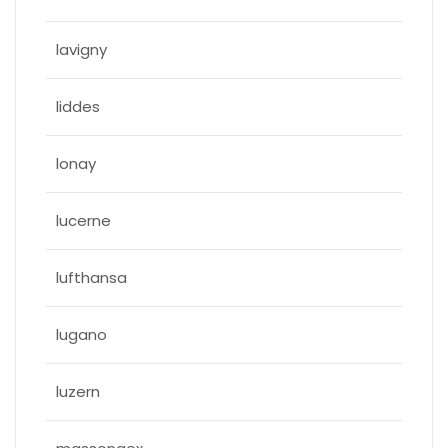
lavigny
liddes
lonay
lucerne
lufthansa
lugano
luzern