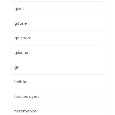
giant
gitane
go sport
grisons
gt
haibike
hautes alpes
hérémence