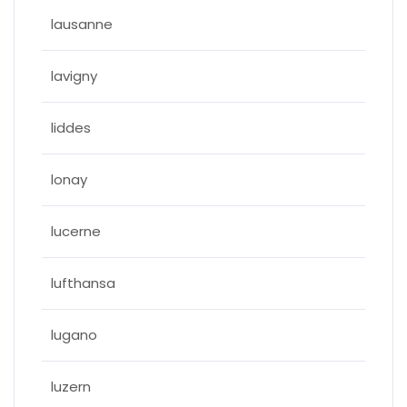
lausanne
lavigny
liddes
lonay
lucerne
lufthansa
lugano
luzern