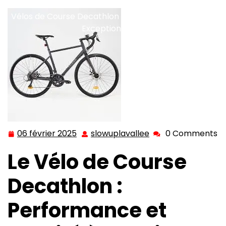
decathlon
,
velo route
,
vtt
>> Explorez la Gamme de
Vélos de Course Decathlon pour des Performances
Exceptionnelles
06 février 2025
slowuplavallee
0 Comments
06
slowuplavallee
février
Le Vélo de Course
2025
Decathlon :
Performance et