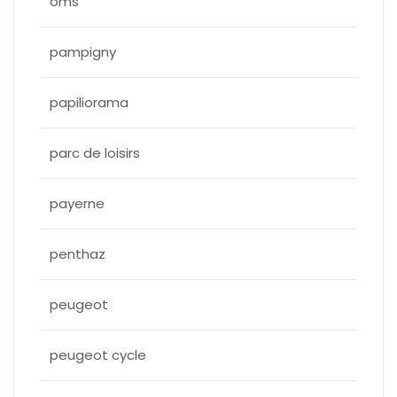
oms
pampigny
papiliorama
parc de loisirs
payerne
penthaz
peugeot
peugeot cycle