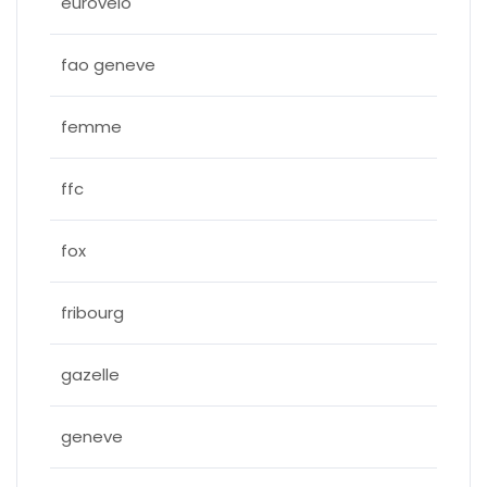
eurovelo
fao geneve
femme
ffc
fox
fribourg
gazelle
geneve