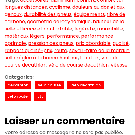
longues distances
,
cyclisme
,
douleurs au dos et aux
genoux
,
durabilité des pneus
,
équipements
,
fibre de
carbone
,
géométrie aérodynamique
,
hauteur de la
selle efficace et confortable
,
légèreté
,
maniabilité
,
matériaux légers
,
performance
,
performance
optimale
,
pression des pneus
,
prix abordable
,
qualité
,
rapport qualité-prix
,
route
,
savoir-faire de la marque
,
selle réglée à la bonne hauteur
,
traction
,
velo de
course decathlon
,
vélo de course decathlon
,
vitesse
Categories:
decathlon
velo course
velo decathlon
velo route
vtt
Laisser un commentaire
Votre adresse de messagerie ne sera pas publiée.