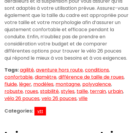
dérailleurs et la suspension pour vous assurer qu’ils
sont adaptés à votre utilisation prévue. Assurez-vous
également que la taille du cadre est appropriée pour
votre taille et votre morphologie afin d’assurer un
ajustement confortable et efficace pendant la
conduite. Enfin, n’oubliez pas de prendre en
considération votre budget et de comparer
différentes options pour trouver le vélo 26 pouces
qui répond le mieux à vos besoins et à vos exigences.
Tags:
agilité
,
aventure hors route
,
conditions
,
confortable
,
diamètre
,
différence de taille de roues
,
fluide
,
léger
,
modèles
,
montagne
,
polyvalence
,
robuste
,
roues
,
stabilité
,
styles
,
taille
,
terrain
,
urbain
,
vélo 26 pouces
,
velo 26 pouces
,
ville
Categories:
vtt