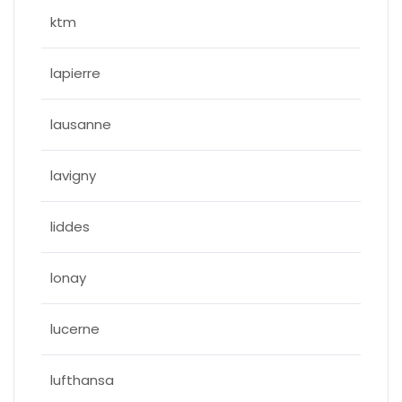
ktm
lapierre
lausanne
lavigny
liddes
lonay
lucerne
lufthansa