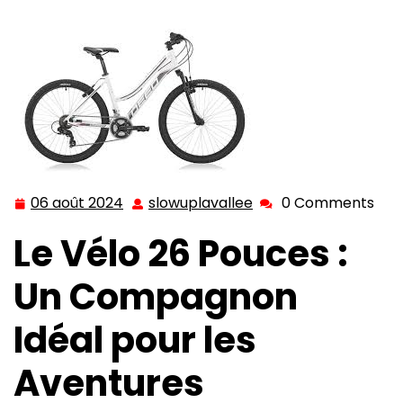
du Vélo 26 Pouces pour Vos Aventures Cyclistes
06 août 2024
slowuplavallee
0 Comments
06
slowuplavallee
août
Le Vélo 26 Pouces :
2024
Un Compagnon
Idéal pour les
Aventures