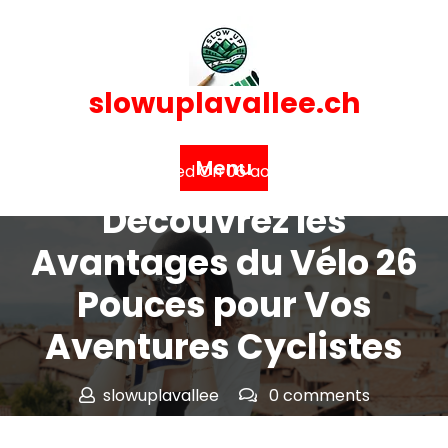
Skip
to
content
slowuplavallee.ch
Menu
Posted On 06 août 2024
Découvrez les
Avantages du Vélo 26
Pouces pour Vos
Aventures Cyclistes
slowuplavallee
0 comments
slowuplavallee.ch
>>
vtt
>> Découvrez les Avantages