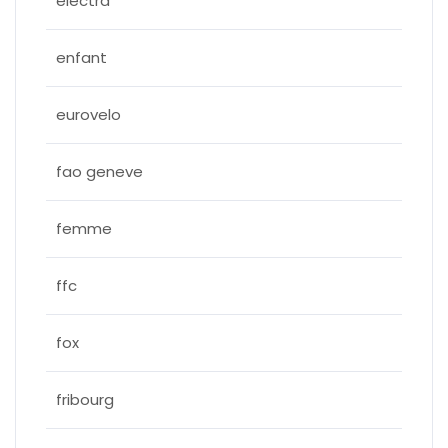
electra
enfant
eurovelo
fao geneve
femme
ffc
fox
fribourg