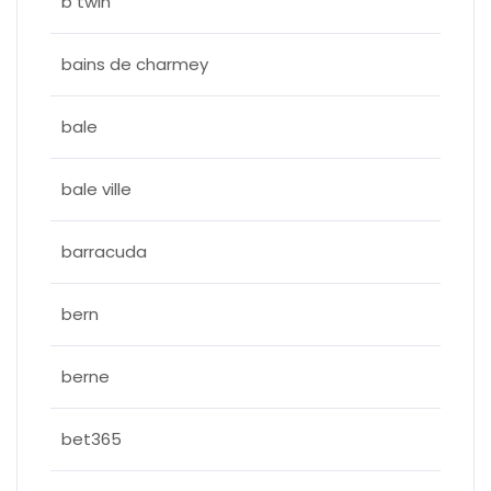
b twin
bains de charmey
bale
bale ville
barracuda
bern
berne
bet365