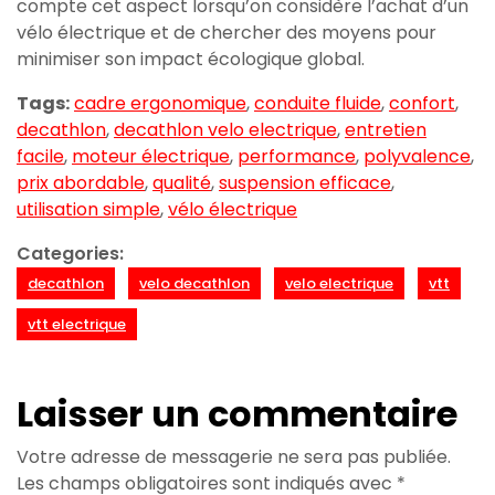
compte cet aspect lorsqu’on considère l’achat d’un
vélo électrique et de chercher des moyens pour
minimiser son impact écologique global.
Tags:
cadre ergonomique
,
conduite fluide
,
confort
,
decathlon
,
decathlon velo electrique
,
entretien
facile
,
moteur électrique
,
performance
,
polyvalence
,
prix abordable
,
qualité
,
suspension efficace
,
utilisation simple
,
vélo électrique
Categories:
decathlon
velo decathlon
velo electrique
vtt
vtt electrique
Laisser un commentaire
Votre adresse de messagerie ne sera pas publiée.
Les champs obligatoires sont indiqués avec
*