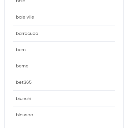
bale
bale ville
barracuda
bern
berne
bet365
bianchi
blausee