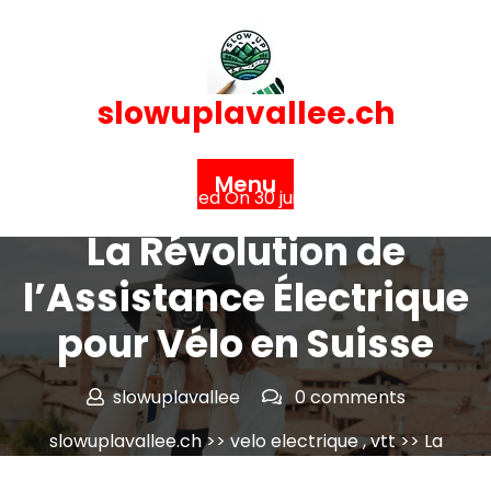
Skip
to
content
slowuplavallee.ch
Menu
Posted On 30 juin 2025
La Révolution de
l’Assistance Électrique
pour Vélo en Suisse
slowuplavallee
0 comments
slowuplavallee.ch
>>
velo electrique
,
vtt
>> La
Révolution de l’Assistance Électrique pour Vélo en