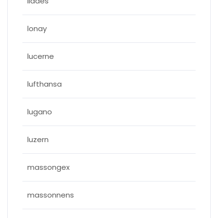
liddes
lonay
lucerne
lufthansa
lugano
luzern
massongex
massonnens