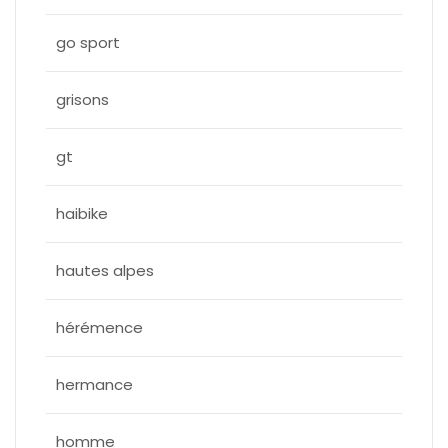
go sport
grisons
gt
haibike
hautes alpes
hérémence
hermance
homme