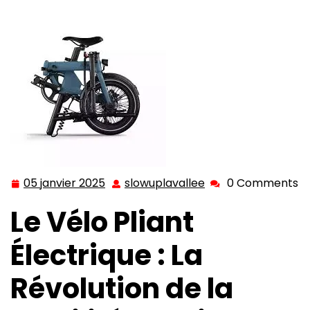
de la Mobilité Urbaine : Vélo Pliant Électrique,
Compact et Écologique
05 janvier 2025
slowuplavallee
0 Comments
05
slowuplavallee
janvier
Le Vélo Pliant
2025
Électrique : La
Révolution de la