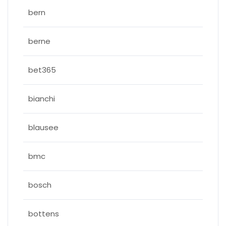
bern
berne
bet365
bianchi
blausee
bmc
bosch
bottens