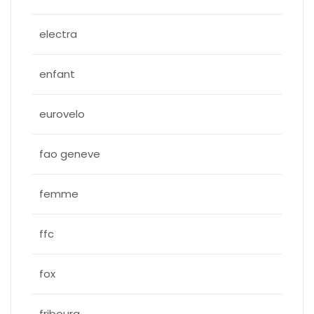
electra
enfant
eurovelo
fao geneve
femme
ffc
fox
fribourg