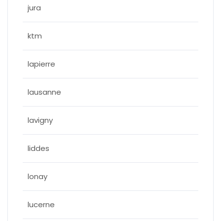
jura
ktm
lapierre
lausanne
lavigny
liddes
lonay
lucerne