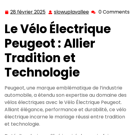
l’Élégance du Vélo Électrique Peugeot
28 février 2025
slowuplavallee
0 Comments
28
slowuplavallee
février
Le Vélo Électrique
2025
Peugeot : Allier
Tradition et
Technologie
Peugeot, une marque emblématique de l’industrie
automobile, a étendu son expertise au domaine des
vélos électriques avec le Vélo Électrique Peugeot.
Alliant élégance, performance et durabilité, ce vélo
électrique incarne le mariage réussi entre tradition
et technologie.