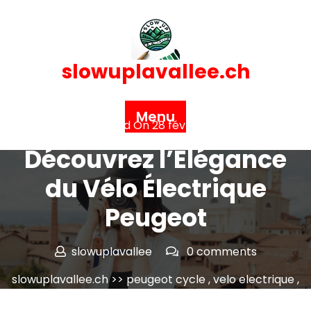
Skip
to
content
slowuplavallee.ch
Menu
Posted On 28 février 2025
Découvrez l’Élégance
du Vélo Électrique
Peugeot
slowuplavallee
0 comments
slowuplavallee.ch
>>
peugeot cycle
,
velo electrique
,
velos
,
velos peugeot
,
vélos peugeot
>> Découvrez