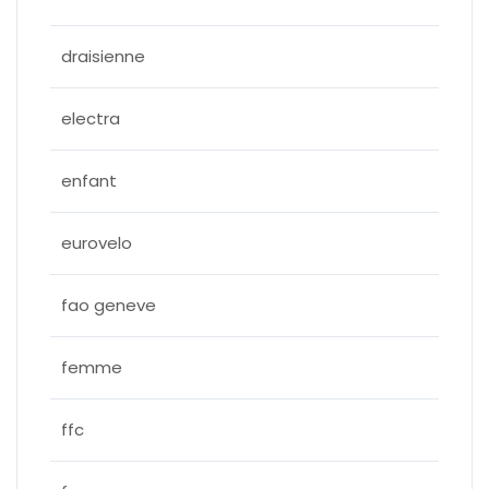
draisienne
electra
enfant
eurovelo
fao geneve
femme
ffc