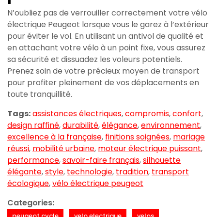
N’oubliez pas de verrouiller correctement votre vélo
électrique Peugeot lorsque vous le garez à l’extérieur
pour éviter le vol. En utilisant un antivol de qualité et
en attachant votre vélo à un point fixe, vous assurez
sa sécurité et dissuadez les voleurs potentiels.
Prenez soin de votre précieux moyen de transport
pour profiter pleinement de vos déplacements en
toute tranquillité.
Tags:
assistances électriques
,
compromis
,
confort
,
design raffiné
,
durabilité
,
élégance
,
environnement
,
excellence à la française
,
finitions soignées
,
mariage
réussi
,
mobilité urbaine
,
moteur électrique puissant
,
performance
,
savoir-faire français
,
silhouette
élégante
,
style
,
technologie
,
tradition
,
transport
écologique
,
vélo électrique peugeot
Categories:
peugeot cycle
velo electrique
velos