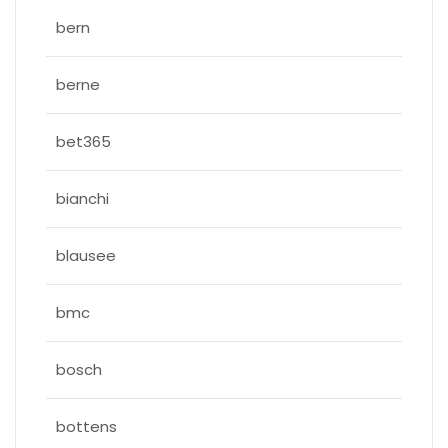
bern
berne
bet365
bianchi
blausee
bmc
bosch
bottens