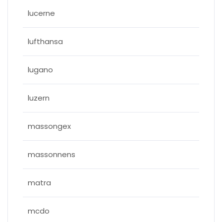
lucerne
lufthansa
lugano
luzern
massongex
massonnens
matra
mcdo