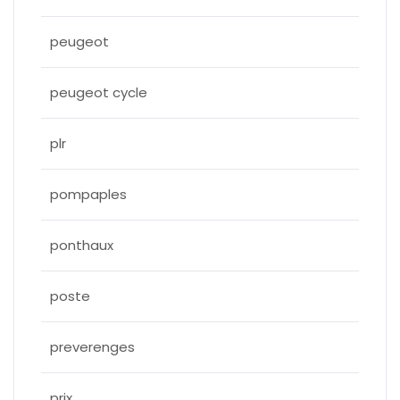
peugeot
peugeot cycle
plr
pompaples
ponthaux
poste
preverenges
prix