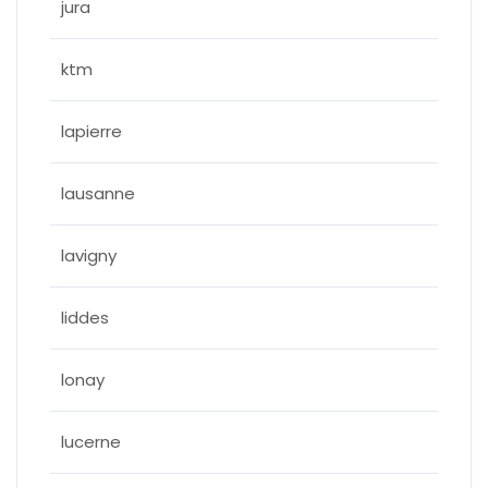
jura
ktm
lapierre
lausanne
lavigny
liddes
lonay
lucerne