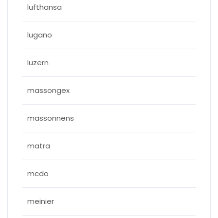
lufthansa
lugano
luzern
massongex
massonnens
matra
mcdo
meinier