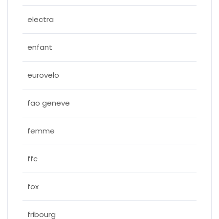
electra
enfant
eurovelo
fao geneve
femme
ffc
fox
fribourg