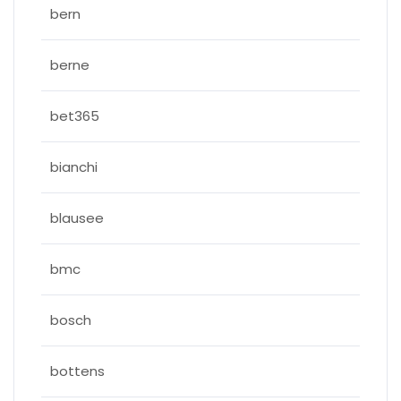
bern
berne
bet365
bianchi
blausee
bmc
bosch
bottens