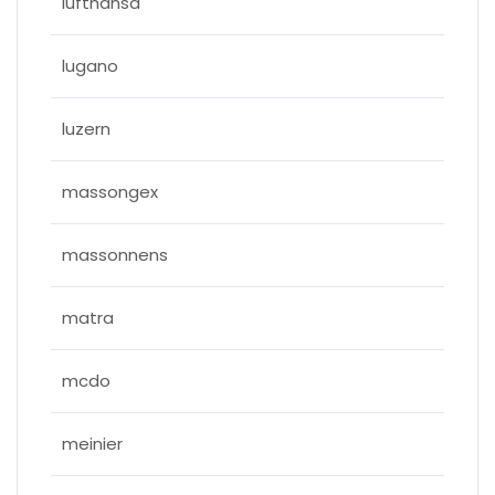
lufthansa
lugano
luzern
massongex
massonnens
matra
mcdo
meinier