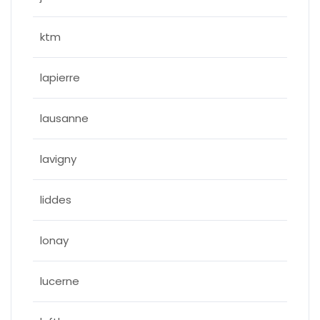
ktm
lapierre
lausanne
lavigny
liddes
lonay
lucerne