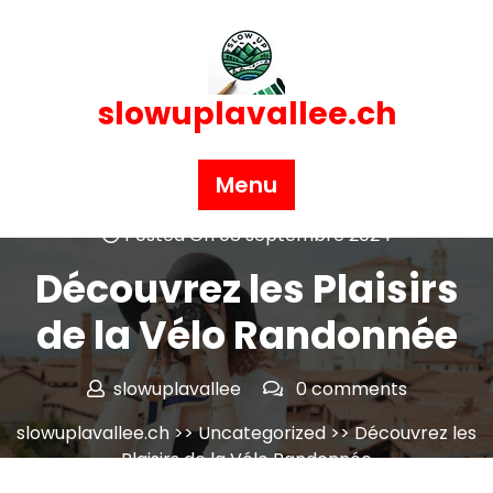
Skip
to
content
slowuplavallee.ch
Menu
Posted On 08 septembre 2024
Découvrez les Plaisirs
de la Vélo Randonnée
slowuplavallee
0 comments
slowuplavallee.ch
>>
Uncategorized
>> Découvrez les
Plaisirs de la Vélo Randonnée