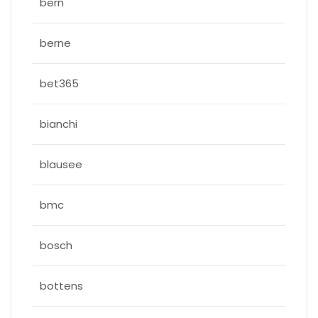
bern
berne
bet365
bianchi
blausee
bmc
bosch
bottens