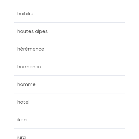
haibike
hautes alpes
hérémence
hermance
homme
hotel
ikea
jura