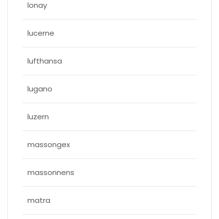
lonay
lucerne
lufthansa
lugano
luzern
massongex
massonnens
matra