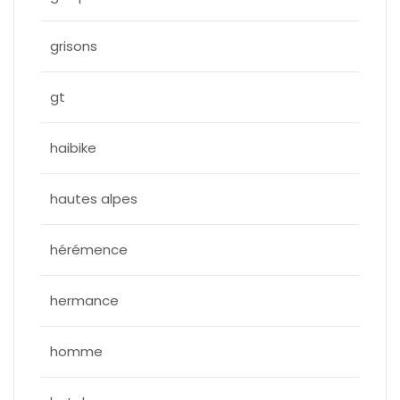
grisons
gt
haibike
hautes alpes
hérémence
hermance
homme