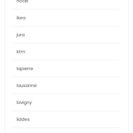
hotel
ikea
jura
ktm
lapierre
lausanne
lavigny
liddes