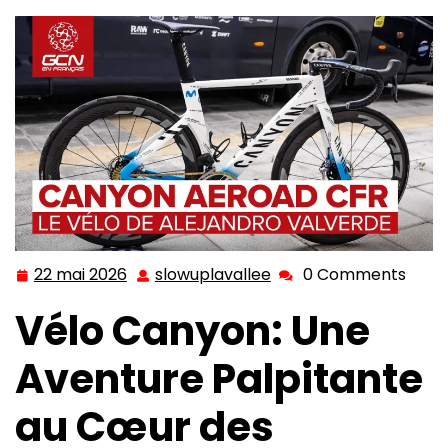
22 mai 2026
slowuplavallee
0 Comments
22
slowuplavallee
mai
Vélo Canyon: Une
2026
Aventure Palpitante
au Cœur des