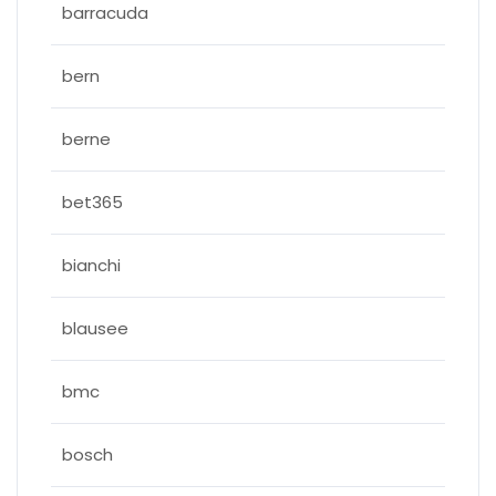
barracuda
bern
berne
bet365
bianchi
blausee
bmc
bosch