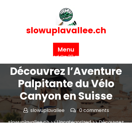
Skip
to
content
slowuplavallee.ch
Menu
Posted On 22 mai 2026
Découvrez l’Aventure
Palpitante du Vélo
Canyon en Suisse
slowuplavallee
0 comments
slowuplavallee.ch
>>
Uncategorized
>> Découvrez
l’Aventure Palpitante du Vélo Canyon en Suisse