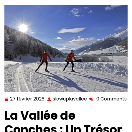
27 février 2026
slowuplavallee
0 Comments
27
slowuplavallee
février
La Vallée de
2026
Conches : Un Trésor