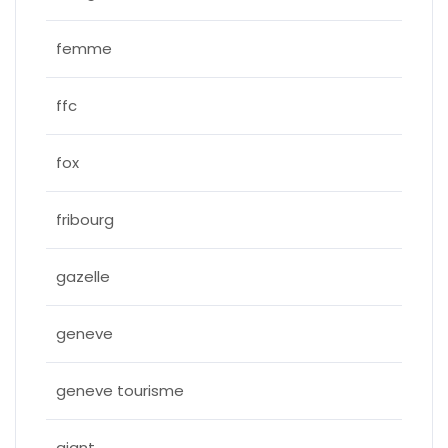
femme
ffc
fox
fribourg
gazelle
geneve
geneve tourisme
giant