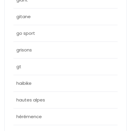
gitane
go sport
grisons
gt
haibike
hautes alpes
hérémence