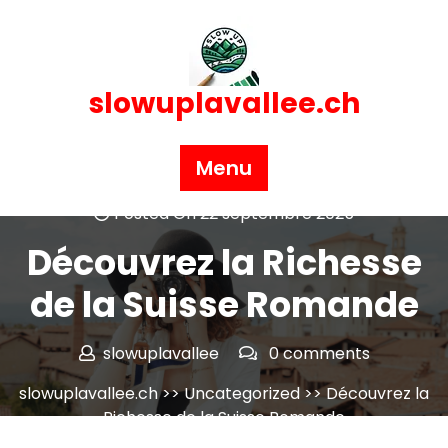
Skip
to
content
slowuplavallee.ch
Menu
Posted On 22 septembre 2025
Découvrez la Richesse
de la Suisse Romande
slowuplavallee
0 comments
slowuplavallee.ch
>>
Uncategorized
>> Découvrez la
Richesse de la Suisse Romande