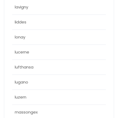
lavigny
liddes
lonay
lucerne
lufthansa
lugano
luzern
massongex