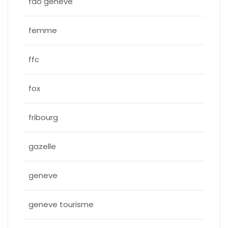
fao geneve
femme
ffc
fox
fribourg
gazelle
geneve
geneve tourisme