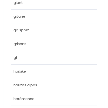
giant
gitane
go sport
grisons
gt
haibike
hautes alpes
hérémence