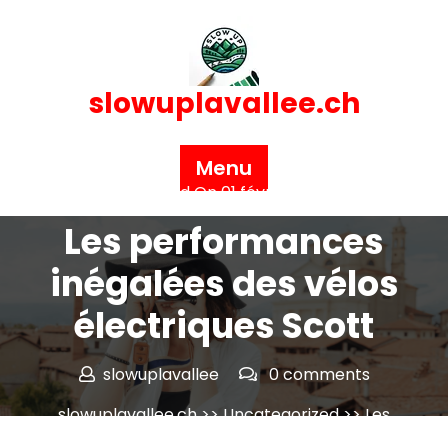
Skip
to
content
slowuplavallee.ch
Menu
Posted On 01 février 2025
Les performances
inégalées des vélos
électriques Scott
slowuplavallee
0 comments
slowuplavallee.ch
>>
Uncategorized
>> Les
performances inégalées des vélos électriques Scott