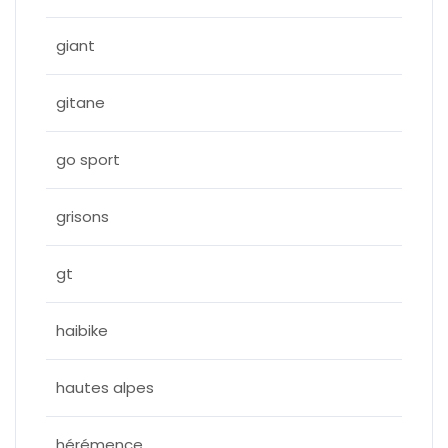
giant
gitane
go sport
grisons
gt
haibike
hautes alpes
hérémence