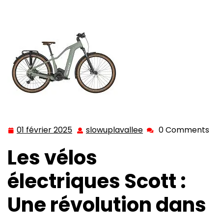
01 février 2025
slowuplavallee
0 Comments
01
slowuplavallee
février
Les vélos
2025
électriques Scott :
Une révolution dans