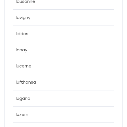
lausanne
lavigny
liddes
lonay
lucerne
lufthansa
lugano
luzern