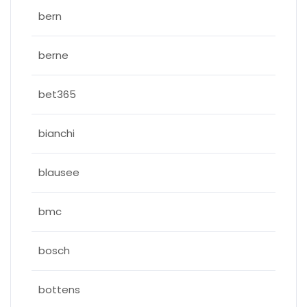
bern
berne
bet365
bianchi
blausee
bmc
bosch
bottens