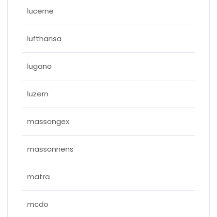
lucerne
lufthansa
lugano
luzern
massongex
massonnens
matra
mcdo