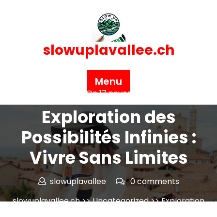
Skip
to
content
slowuplavallee.ch
Menu
Posted On 17 novembre 2024
Exploration des
Possibilités Infinies :
Vivre Sans Limites
slowuplavallee
0 comments
slowuplavallee.ch
>>
Uncategorized
>> Exploration
des Possibilités Infinies : Vivre Sans Limites