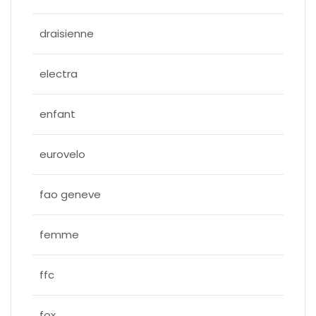
draisienne
electra
enfant
eurovelo
fao geneve
femme
ffc
fox