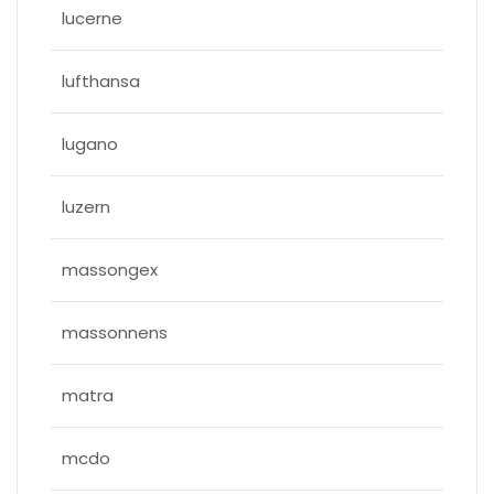
lucerne
lufthansa
lugano
luzern
massongex
massonnens
matra
mcdo