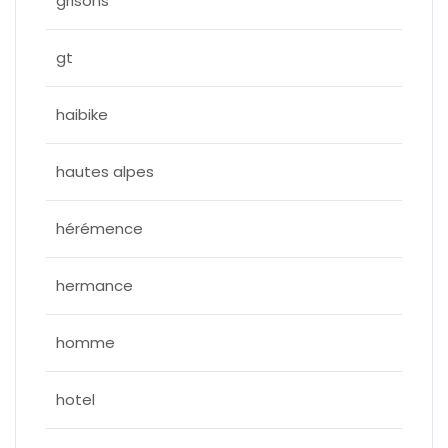
grisons
gt
haibike
hautes alpes
hérémence
hermance
homme
hotel