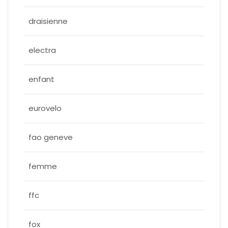
draisienne
electra
enfant
eurovelo
fao geneve
femme
ffc
fox