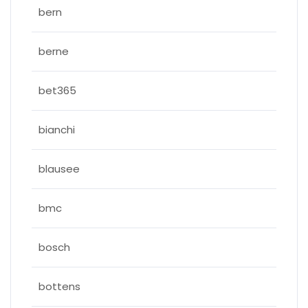
bern
berne
bet365
bianchi
blausee
bmc
bosch
bottens