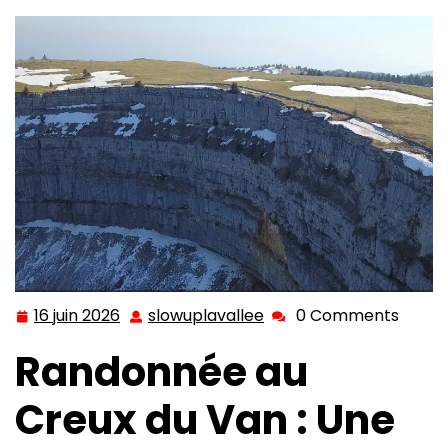
16 juin 2026
slowuplavallee
0 Comments
16
slowuplavallee
juin
Randonnée au
2026
Creux du Van : Une