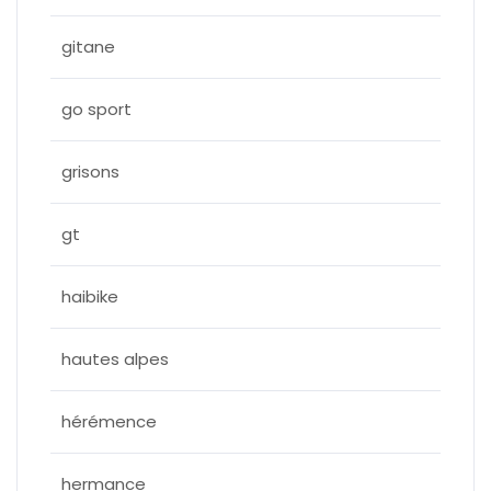
gitane
go sport
grisons
gt
haibike
hautes alpes
hérémence
hermance