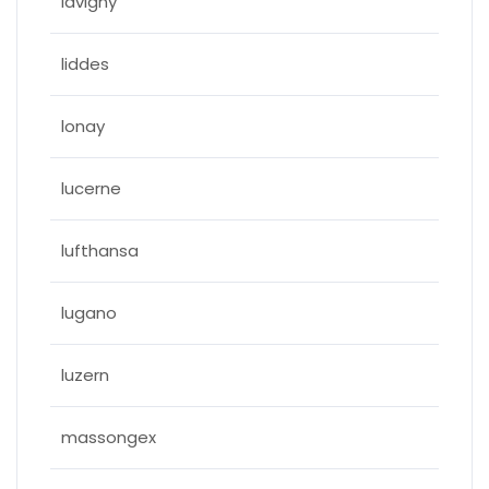
lavigny
liddes
lonay
lucerne
lufthansa
lugano
luzern
massongex