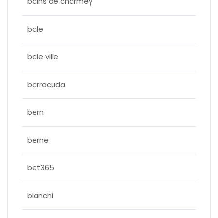
bains de charmey
bale
bale ville
barracuda
bern
berne
bet365
bianchi