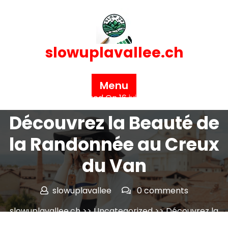
Skip
to
content
slowuplavallee.ch
Menu
Posted On 16 juin 2026
Découvrez la Beauté de
la Randonnée au Creux
du Van
slowuplavallee
0 comments
slowuplavallee.ch
>>
Uncategorized
>> Découvrez la
Beauté de la Randonnée au Creux du Van