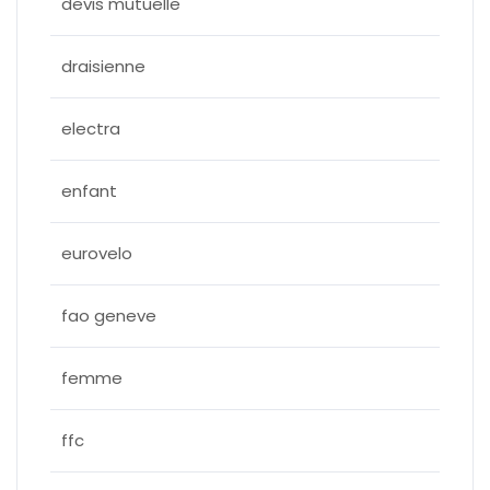
devis mutuelle
draisienne
electra
enfant
eurovelo
fao geneve
femme
ffc