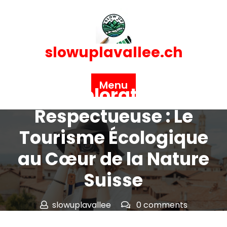
Skip
to
content
slowuplavallee.ch
Posted On 14 avril 2025
Menu
Exploration
Respectueuse : Le
Tourisme Écologique
au Cœur de la Nature
Suisse
slowuplavallee
0 comments
slowuplavallee.ch
>>
Uncategorized
>> Exploration