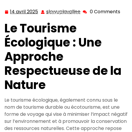
Respectueuse : Le Tourisme Écologique au Cœur de
14 avril 2025
slowuplavallee
0 Comments
14
slowuplavallee
la Nature Suisse
avril
Le Tourisme
2025
Écologique : Une
Approche
Respectueuse de la
Nature
Le tourisme écologique, également connu sous le
nom de tourisme durable ou écotourisme, est une
forme de voyage qui vise à minimiser l’impact négatif
sur l’environnement et à promouvoir la conservation
des ressources naturelles. Cette approche repose