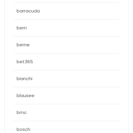
barracuda
bern
berne
bet365
bianchi
blausee
bmc
bosch