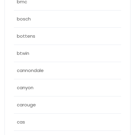
bmc
bosch
bottens
btwin
cannondale
canyon
carouge
cas