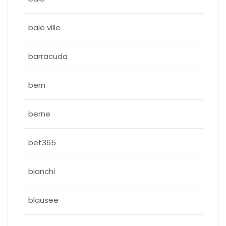
bale ville
barracuda
bern
berne
bet365
bianchi
blausee