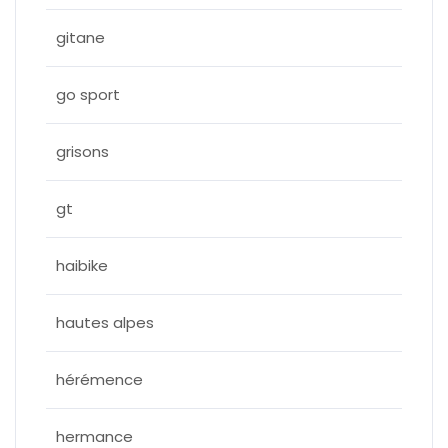
gitane
go sport
grisons
gt
haibike
hautes alpes
hérémence
hermance