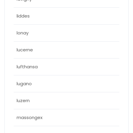
liddes
lonay
lucerne
lufthansa
lugano
luzern
massongex