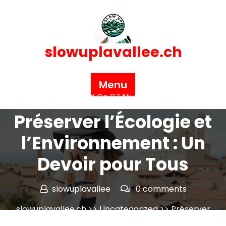
Skip
to
content
slowuplavallee.ch
Menu
Posted On 07 février 2026
Préserver l’Écologie et
l’Environnement : Un
Devoir pour Tous
slowuplavallee
0 comments
slowuplavallee.ch
>>
Uncategorized
>> Préserver
l’Écologie et l’Environnement : Un Devoir pour Tous