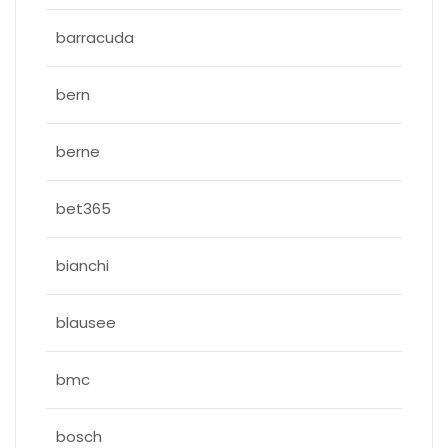
barracuda
bern
berne
bet365
bianchi
blausee
bmc
bosch