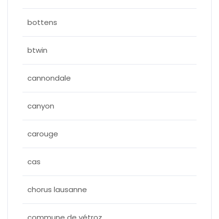
bottens
btwin
cannondale
canyon
carouge
cas
chorus lausanne
commune de vétroz