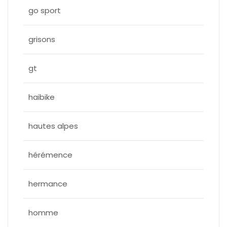
go sport
grisons
gt
haibike
hautes alpes
hérémence
hermance
homme