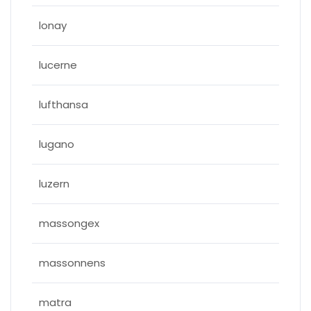
lonay
lucerne
lufthansa
lugano
luzern
massongex
massonnens
matra