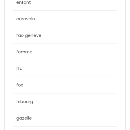
enfant
eurovelo
fao geneve
femme
ffc
fox
fribourg
gazelle