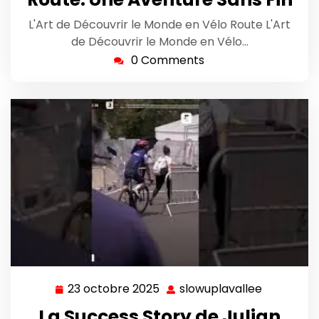
L'Art de Découvrir le Monde en Vélo Route L'Art
de Découvrir le Monde en Vélo…
0 Comments
23 octobre 2025
slowuplavallee
23
slowuplav
octobre
La Success Story de Julian