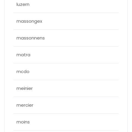
luzern
massongex
massonnens
matra
mcdo
meinier
mercier
moins