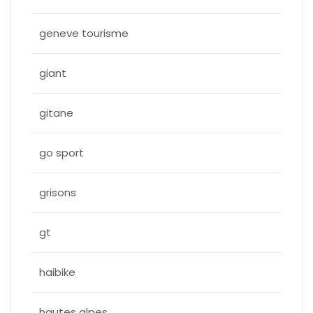
geneve tourisme
giant
gitane
go sport
grisons
gt
haibike
hautes alpes