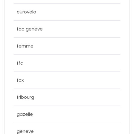
eurovelo
fao geneve
femme
ffc
fox
fribourg
gazelle
geneve