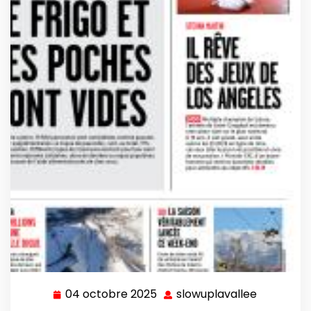
04 octobre 2025
slowuplavallee
04
slowuplav