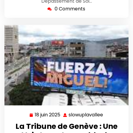
Dépassement de Soi…
0 Comments
18 juin 2025
slowuplavallee
18
slowuplavall
juin
La Tribune de Genève : Une
2025