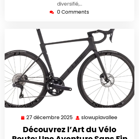
diversifié,…
0 Comments
27 décembre 2025
slowuplavallee
27
slowupla
décembre
Découvrez l’Art du Vélo
2025
Route: Une Aventure Sans Fin