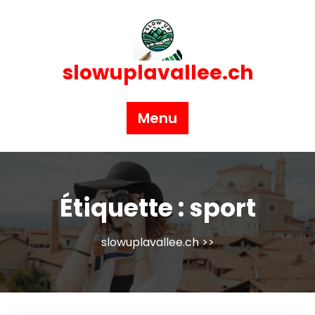
Skip
to
content
slowuplavallee.ch
Menu
Étiquette :
sport
slowuplavallee.ch
>>