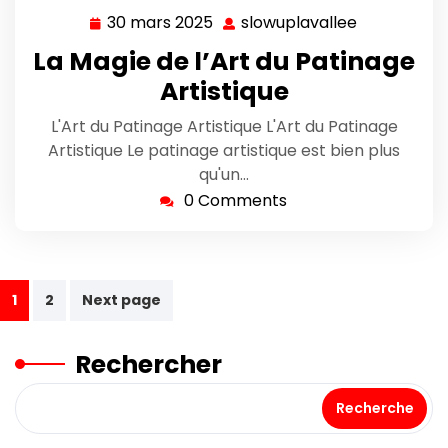
30 mars 2025
slowuplavallee
30
slowuplava
mars
La Magie de l’Art du Patinage
2025
Artistique
L'Art du Patinage Artistique L'Art du Patinage
Artistique Le patinage artistique est bien plus
qu'un…
0 Comments
Navigation
1
2
Next page
des
Rechercher
articles
Recherche