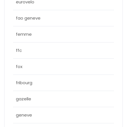
eurovelo
fao geneve
femme
ffc
fox
fribourg
gazelle
geneve