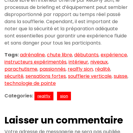
chute libre en intérieur offerte par RealFly Sion, le
processus de briefing et d’équipement peut sembler
disproportionné par rapport au temps réel passé
dans la soufflerie. Cependant, il est important de
noter que la sécurité et la préparation adéquate
sont essentielles pour garantir une expérience fluide
et sans danger pour tous les participants.
Tags:
adrénaline
,
chute libre
,
débutants
,
expérience
,
instructeurs expérimentés
,
intérieur
,
niveaux
,
parachutisme
,
passionnés
,
realfly sion
,
réalité
,
sécurité
,
sensations fortes
,
soufflerie verticale
,
suisse
,
technologie de pointe
Categories:
realfly
sion
Laisser un commentaire
Votre adresse de messagerie ne sera pas publiée.