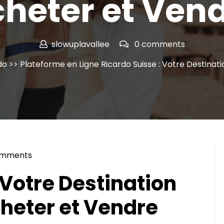
heter et Ven
slowuplavallee
0 comments
do
>> Plateforme en Ligne Ricardo Suisse : Votre Destinat
omments
vallee
 Votre Destination
cheter et Vendre