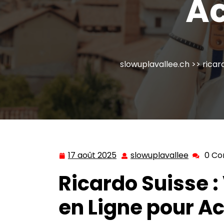
Ac
slowuplavallee.ch
>>
ricar
17 août 2025
slowuplavallee
0 C
17
slowupla
août
Ricardo Suisse :
2025
en Ligne pour A