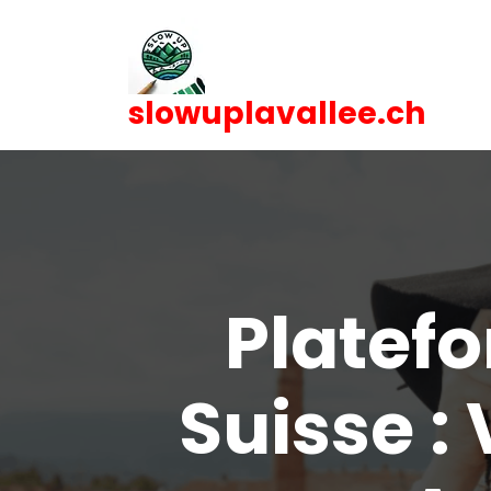
Skip
to
content
slowuplavallee.ch
Platefo
Suisse :