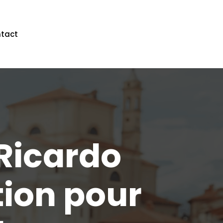
tact
 Ricardo
tion pour