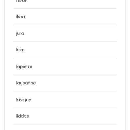
hotel
ikea
jura
ktm
lapierre
lausanne
lavigny
liddes