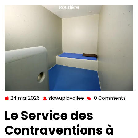
Routière
24 mai 2026
slowuplavallee
0 Comments
24
slowuplavallee
mai
Le Service des
2026
Contraventions à