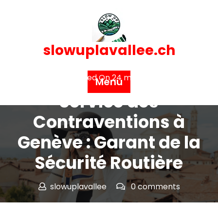
Skip
to
content
slowuplavallee.ch
Posted On 24 mai 2026
Menu
Service des
Contraventions à
Genève : Garant de la
Sécurité Routière
slowuplavallee
0 comments
slowuplavallee.ch
>>
geneve
>> Service des
Contraventions à Genève : Garant de la Sécurité