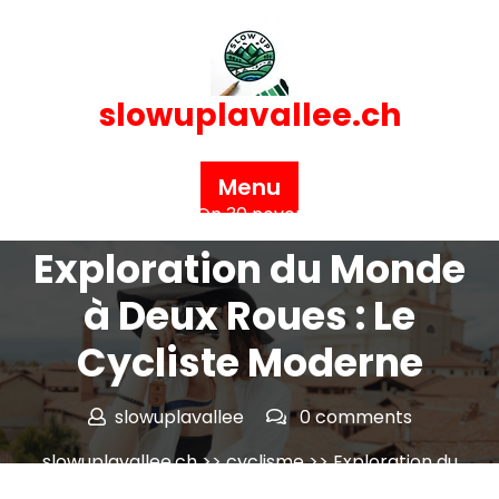
Skip
to
content
slowuplavallee.ch
Menu
Posted On 30 novembre 2024
Exploration du Monde
à Deux Roues : Le
Cycliste Moderne
slowuplavallee
0 comments
slowuplavallee.ch
>>
cyclisme
>> Exploration du
Monde à Deux Roues : Le Cycliste Moderne