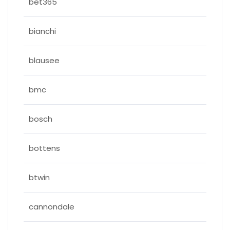
bet365
bianchi
blausee
bmc
bosch
bottens
btwin
cannondale