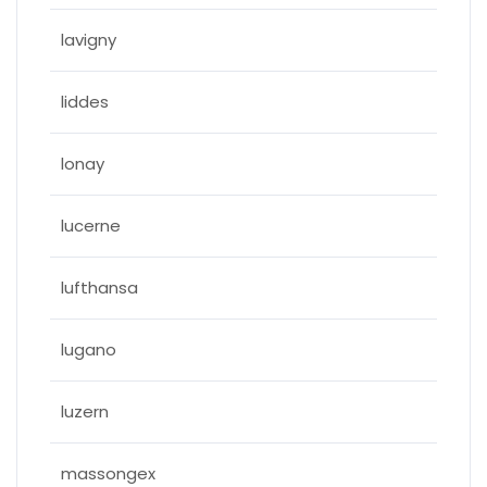
lavigny
liddes
lonay
lucerne
lufthansa
lugano
luzern
massongex