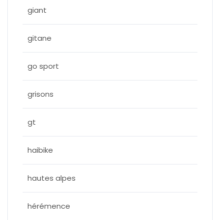
giant
gitane
go sport
grisons
gt
haibike
hautes alpes
hérémence