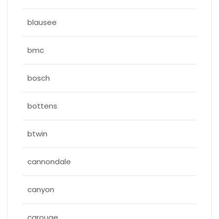
blausee
bmc
bosch
bottens
btwin
cannondale
canyon
carouge