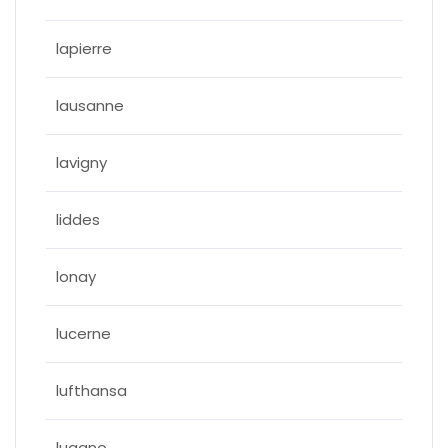
lapierre
lausanne
lavigny
liddes
lonay
lucerne
lufthansa
lugano