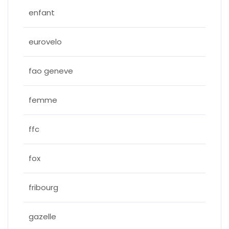
enfant
eurovelo
fao geneve
femme
ffc
fox
fribourg
gazelle