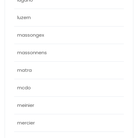
luzern
massongex
massonnens
matra
mcdo
meinier
mercier