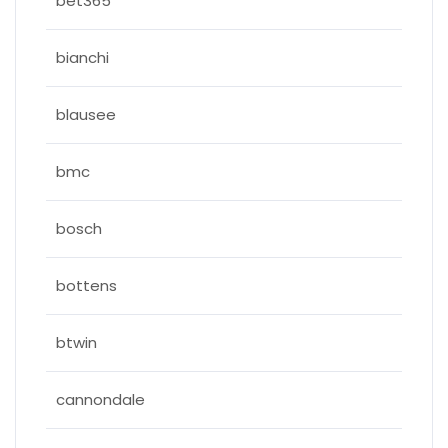
bet365
bianchi
blausee
bmc
bosch
bottens
btwin
cannondale