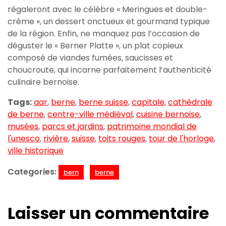
régaleront avec le célèbre « Meringues et double-
crème », un dessert onctueux et gourmand typique
de la région. Enfin, ne manquez pas l’occasion de
déguster le « Berner Platte », un plat copieux
composé de viandes fumées, saucisses et
choucroute, qui incarne parfaitement l’authenticité
culinaire bernoise.
Tags:
aar
,
berne
,
berne suisse
,
capitale
,
cathédrale
de berne
,
centre-ville médiéval
,
cuisine bernoise
,
musées
,
parcs et jardins
,
patrimoine mondial de
l'unesco
,
rivière
,
suisse
,
toits rouges
,
tour de l'horloge
,
ville historique
Categories:
bern
berne
Laisser un commentaire