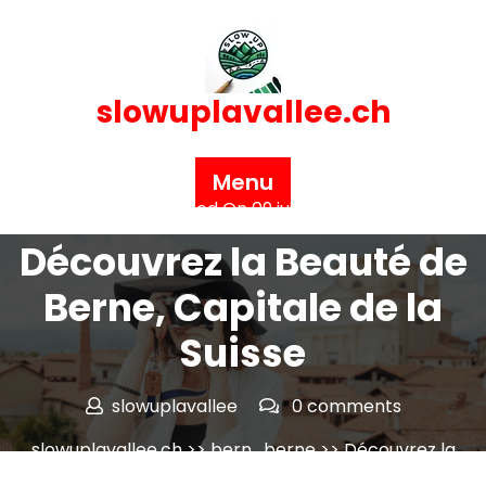
Skip
to
content
slowuplavallee.ch
Menu
Posted On 09 juin 2026
Découvrez la Beauté de
Berne, Capitale de la
Suisse
slowuplavallee
0 comments
slowuplavallee.ch
>>
bern
,
berne
>> Découvrez la
Beauté de Berne, Capitale de la Suisse