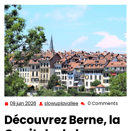
09 juin 2026
slowuplavallee
0 Comments
09
slowuplavallee
juin
Découvrez Berne, la
2026