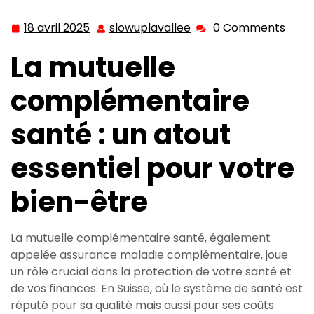
en Suisse : tout ce que vous devez savoir
18 avril 2025
slowuplavallee
0 Comments
18
slowuplavallee
avril
La mutuelle
2025
complémentaire
santé : un atout
essentiel pour votre
bien-être
La mutuelle complémentaire santé, également
appelée assurance maladie complémentaire, joue
un rôle crucial dans la protection de votre santé et
de vos finances. En Suisse, où le système de santé est
réputé pour sa qualité mais aussi pour ses coûts