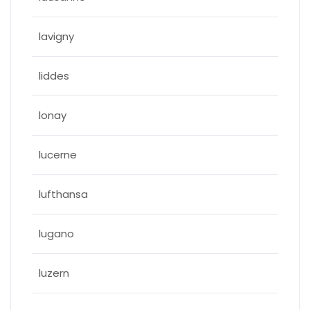
lavigny
liddes
lonay
lucerne
lufthansa
lugano
luzern