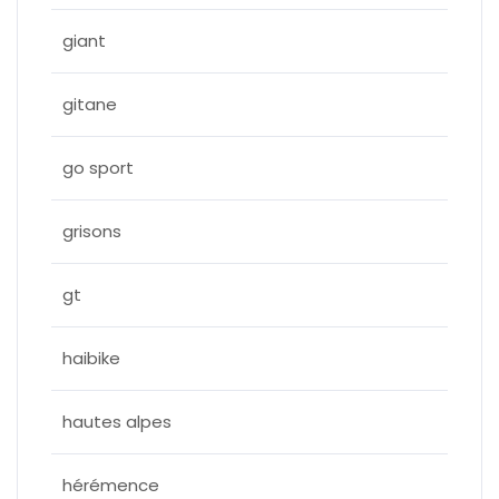
giant
gitane
go sport
grisons
gt
haibike
hautes alpes
hérémence