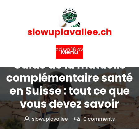
Skip
to
content
slowuplavallee.ch
Posted On 18 avril 2025
Menu
Guide de la mutuelle
complémentaire santé
en Suisse : tout ce que
vous devez savoir
slowuplavallee
0 comments
slowuplavallee.ch
>>
assurance
,
complementaire
sante
>> Guide de la mutuelle complémentaire santé