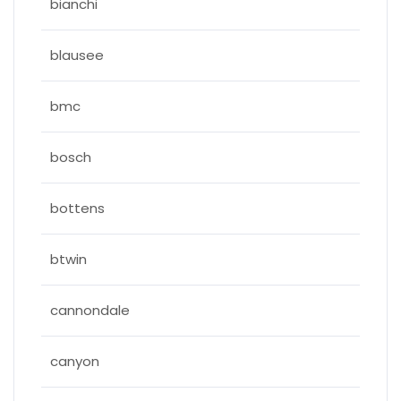
bianchi
blausee
bmc
bosch
bottens
btwin
cannondale
canyon