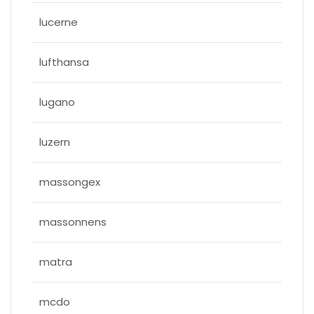
lucerne
lufthansa
lugano
luzern
massongex
massonnens
matra
mcdo