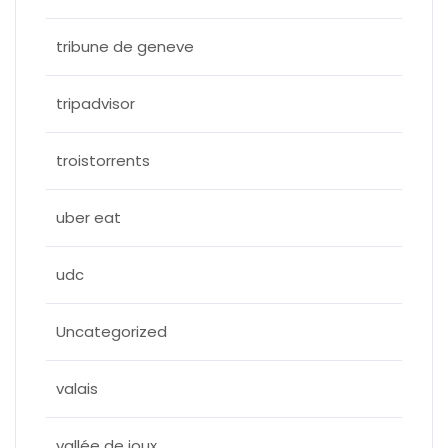
tribune de geneve
tripadvisor
troistorrents
uber eat
udc
Uncategorized
valais
vallée de joux