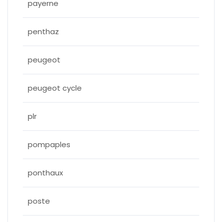
payerne
penthaz
peugeot
peugeot cycle
plr
pompaples
ponthaux
poste