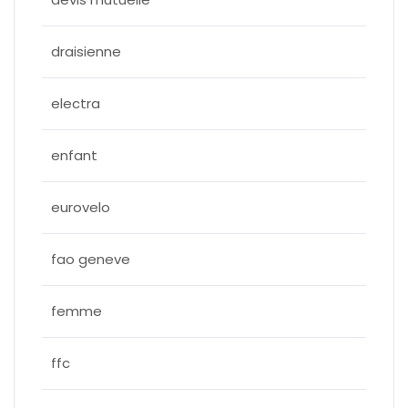
draisienne
electra
enfant
eurovelo
fao geneve
femme
ffc