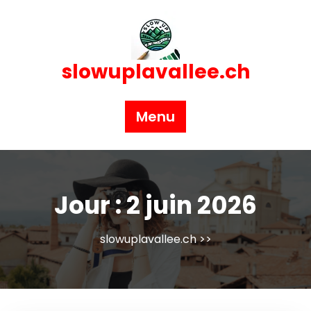
Skip
to
content
slowuplavallee.ch
Menu
Jour :
2 juin 2026
slowuplavallee.ch
>>