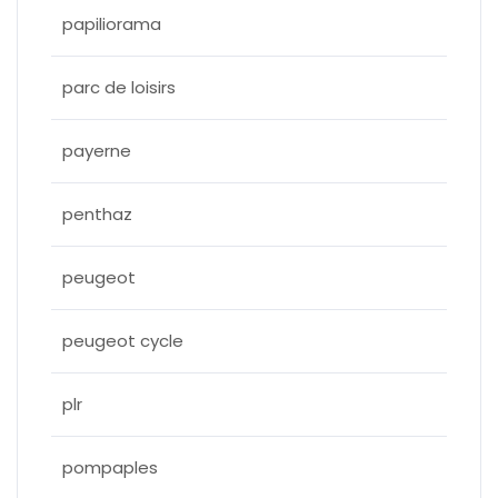
papiliorama
parc de loisirs
payerne
penthaz
peugeot
peugeot cycle
plr
pompaples