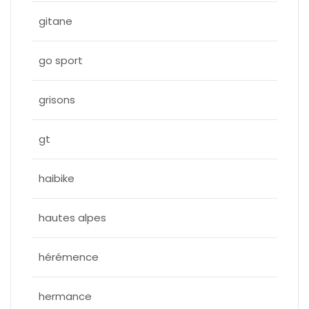
gitane
go sport
grisons
gt
haibike
hautes alpes
hérémence
hermance