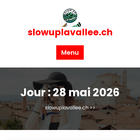
Skip
to
content
slowuplavallee.ch
Menu
Jour :
28 mai 2026
slowuplavallee.ch
>>