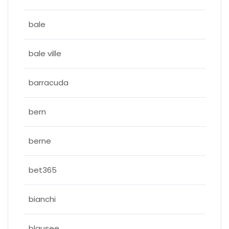
bale
bale ville
barracuda
bern
berne
bet365
bianchi
blausee