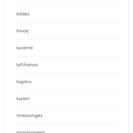
liddes
lonay
lucerne
lufthansa
lugano
luzern
massongex
massonnens