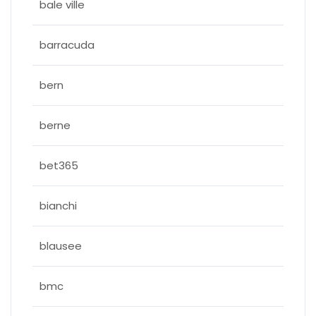
bale ville
barracuda
bern
berne
bet365
bianchi
blausee
bmc