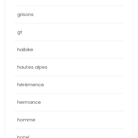
grisons
gt
haibike
hautes alpes
hérémence
hermance
homme
hotel