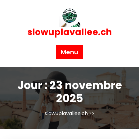
Skip
to
content
slowuplavallee.ch
Menu
Jour :
23 novembre
2025
slowuplavallee.ch
>>