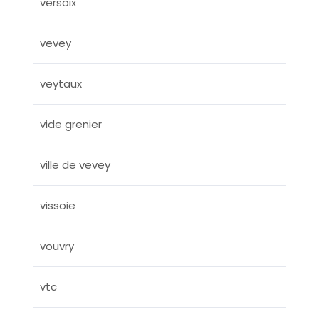
versoix
vevey
veytaux
vide grenier
ville de vevey
vissoie
vouvry
vtc