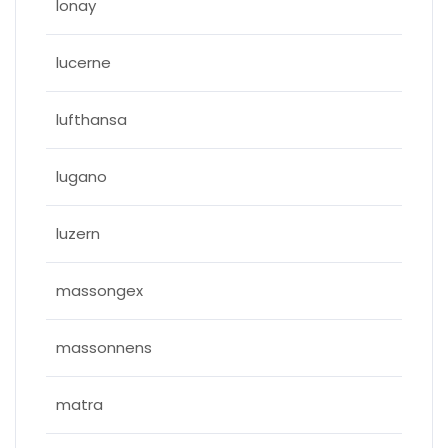
lonay
lucerne
lufthansa
lugano
luzern
massongex
massonnens
matra