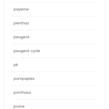
payerne
penthaz
peugeot
peugeot cycle
plr
pompaples
ponthaux
poste