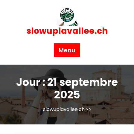
Skip
to
content
slowuplavallee.ch
Menu
Jour :
21 septembre
2025
slowuplavallee.ch
>>