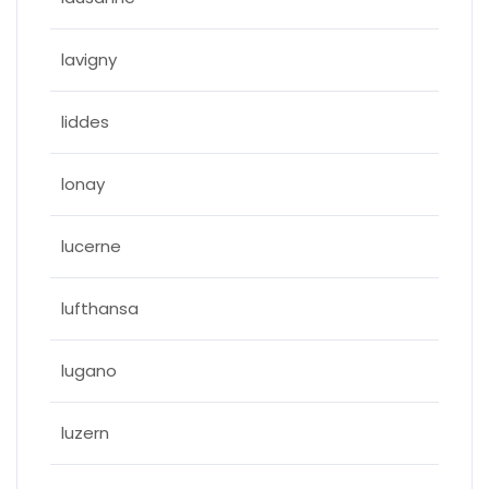
lavigny
liddes
lonay
lucerne
lufthansa
lugano
luzern