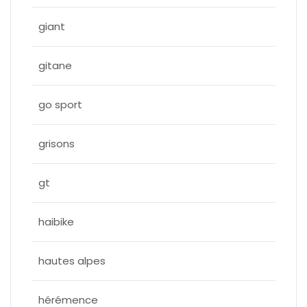
giant
gitane
go sport
grisons
gt
haibike
hautes alpes
hérémence