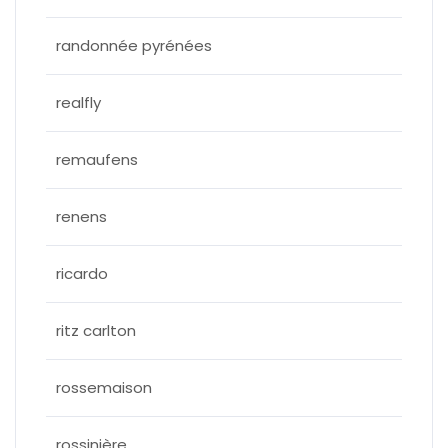
randonnée pyrénées
realfly
remaufens
renens
ricardo
ritz carlton
rossemaison
rossinière