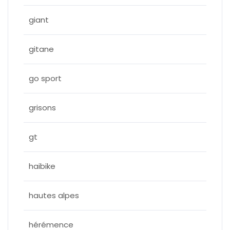
giant
gitane
go sport
grisons
gt
haibike
hautes alpes
hérémence