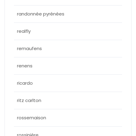
randonnée pyrénées
realfly
remaufens
renens
ricardo
ritz carlton
rossemaison
rossinière