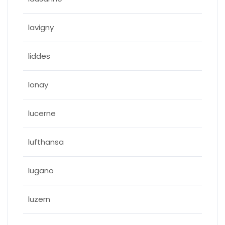
lavigny
liddes
lonay
lucerne
lufthansa
lugano
luzern