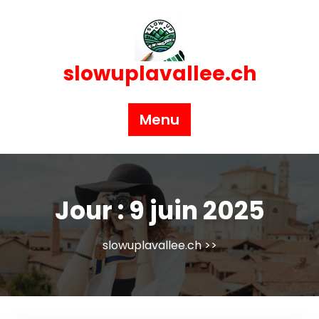
Skip
to
content
slowuplavallee.ch
Menu
Jour :
9 juin 2025
slowuplavallee.ch
>>