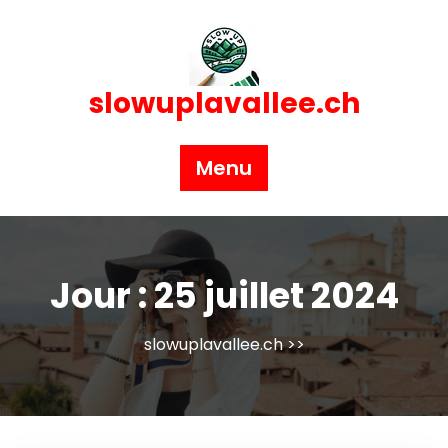
Skip
to
content
slowuplavallee.ch
Menu
Jour :
25 juillet 2024
slowuplavallee.ch
>>