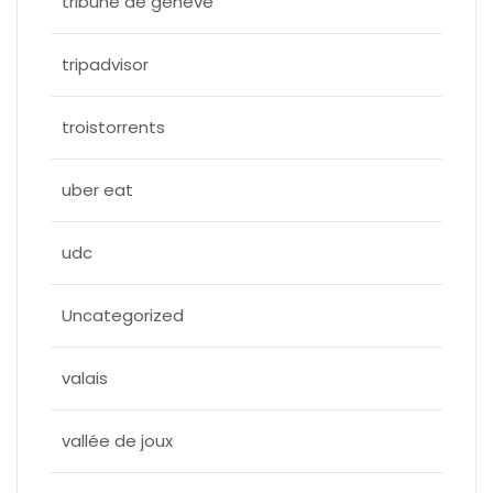
tribune de geneve
tripadvisor
troistorrents
uber eat
udc
Uncategorized
valais
vallée de joux