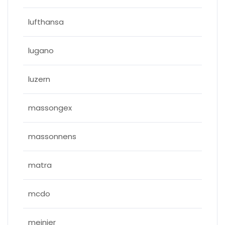
lufthansa
lugano
luzern
massongex
massonnens
matra
mcdo
meinier