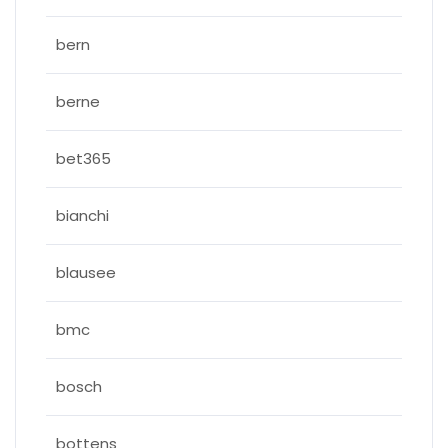
bern
berne
bet365
bianchi
blausee
bmc
bosch
bottens