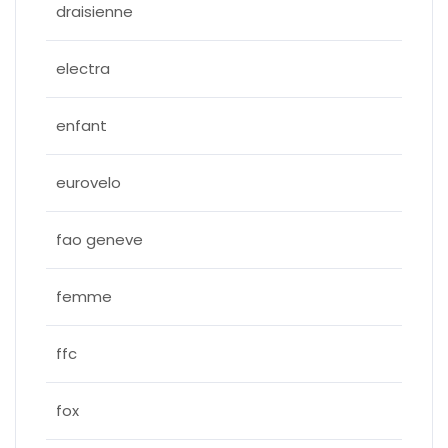
draisienne
electra
enfant
eurovelo
fao geneve
femme
ffc
fox